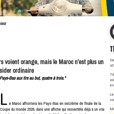
cœur
T
 voient orange, mais le Maroc n’est plus un
Se
at
sider ordinaire
Té
ys-Bas aux tirs au but, quatre à trois."
si
ir
L
Le
va
e Maroc affrontera les Pays-Bas en seizième de finale de la
Coupe du monde 2026, dans une affiche qui ressemble déjà à un vrai
Ma