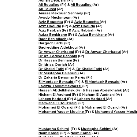
Adnan Debbarh
(Fr)
Ali Bouallou
(Fr) &
Ali Bouallou
(Ar)
Ali Tounsi
(Ar)
Anissa Mekouar Senhadji
(Fr)
Ayoub Mechmoum
(Ar)
Aziz Boucetta
(Fr) &
Aziz Boucetta
(Ar)
Aziz Daouda
(Fr) &
Aziz Daouda
(Ar)
Aziz Rabbah
(Fr) &
Aziz Rabbah
(Ar)
Aziza Benkirane
(Fr) &
Aziza Benkirane
(Ar)
Badr Ben Allach
(Ar)
Bargach Larbi
(Fr)
Badreddine Aitlekhoui
(Ar)
Dr Anwar Cherkaoui
(Fr) &
Dr Anwar Cherkaoui
(Ar)
Dr Az-Eddine Bennani
(Fr)
Dr Hassan Bennani
(Fr)
Dr Idriss Qorich
(Ar)
Dr Khalid Fathi
(Fr) &
​
Dr Khalid Fathi
(Ar)
Dr Mustapha Belaouni
(Ar)
Dr Zakaria Benomar Farès
(Fr)
El Montacir Bensaid
(Fr) &
El Montacir Bensaid
(Ar)
Fawzia Talout Meknassi
(Fr)
Hassan Abdelkhalek
(Fr) &
Hassan Abdelkhalek
(Ar)
Hicham El Aadnani
(Fr) &
Hicham El Aadnani
(Ar)
Lahcen Haddad
(Fr) &
Lahcen Haddad
(Ar)
Marwane El Bouzdaini
(Fr)
Mohamed El Ouardi
(Fr) &
Mohamed El Ouardi
(Ar)
Mohamed Yasser Mouline
(Fr) &
Mohamed Yasser Mouli
Mustapha Sehimi
(Fr) &
Mustapha Sehimi
(Ar)
Naïm Kamal
(Fr) &
Naïm Kamal
(Ar)