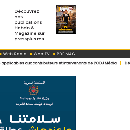
Découvrez
nos
publications
Hebdo &
Magazine sur
pressplus.ma
Web Radio
Web TV
PDF MAG
ux contributeurs et intervenants de L’ODJ Média
Déclaration du port