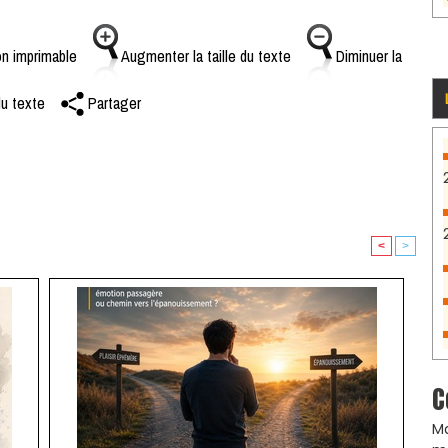
n imprimable
Augmenter la taille du texte
Diminuer la
du texte
Partager
<
>
C
Ma