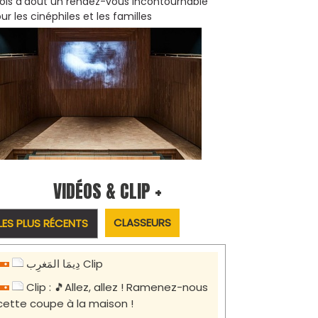
is d'août un rendez-vous incontournable
ur les cinéphiles et les familles
VIDÉOS & CLIP +
CLASSEURS
LES PLUS RÉCENTS
دِيمَا المَغرِب Clip
Clip : 🎵Allez, allez ! Ramenez-nous
cette coupe à la maison !