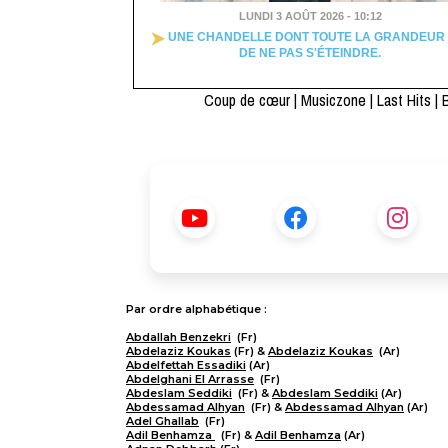
LUNDI 3 AOÛT 2026 - 10:12
UNE CHANDELLE DONT TOUTE LA GRANDEUR 
DE NE PAS S'ÉTEINDRE.
Coup de cœur
|
Musiczone
|
Last Hits
|
B
Par ordre alphabétique :
Abdallah Benzekri
(Fr)
Abdelaziz Koukas
(Fr) &
Abdelaziz Koukas
(Ar)
Abdelfettah Essadiki
(Ar)
Abdelghani El Arrasse
(Fr)
Abdeslam Seddiki
(Fr) &
Abdeslam Seddiki
(Ar)
Abdessamad Alhyan
(Fr) &
Abdessamad Alhyan
(Ar)
Adel Ghallab
(Fr)
Adil Benhamza
(Fr) &
Adil Benhamza
(Ar)