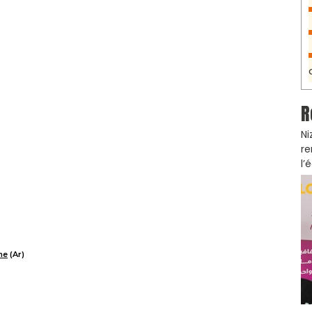
R
Ni
re
l’
ne
(Ar)