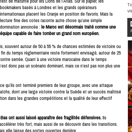
test de maturité pour les Lions de l’Atlas. Sur le papier, les
Ta
bookmakers basés à Londres et les grands opérateurs
vi
internationaux placent les Oranje en position de favoris. Mais la
lecture fine des cotes raconte autre chose qu’une simple
domination annoncée :
le Maroc est désormais traité comme une
équipe capable de faire tomber un grand nom européen.
s, souvent autour de 50 à 55 % de chances estimées de victoire ou
la fin du temps réglementaire reste fortement envisagé, autour de 25
contre serrée. Quant à une victoire marocaine dans le temps
n’est donc pas un scénario dominant, mais ce n’est pas non plus une
ce qu’ils ont terminé premiers de leur groupe, avec une attaque
matchs, dont une large victoire contre la Suède et un succès maîtrisé
ition dans les grandes compétitions et la qualité de leur effectif
-Bas ont aussi laissé apparaître des fragilités défensives.
Ils
ccélérer très fort, mais aussi de se découvrir dans les transitions.
is elle laisse des portes ouvertes derrière.