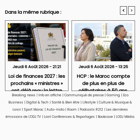
<
>
Dans la même rubrique :
Jeudi 6 Août 2026 - 21:21
Jeudi 6 Août 2026 - 13:25
Loi de finances 2027 : les
HCP : le Maroc compte
prochains « ministres »
de plus en plus de
ont déjà reçu la lettre
célibataires à 50 ans,
Breaking news
|
Info en affiche
|
Communiqué de presse
|
Gaming
|
Eco
de cadrage
particulièrement des
Business
|
Digital & Tech
|
Santé & Bien être
|
Lifestyle
|
Culture & Musique &
femmes
Loisir
|
Sport Maroc
|
Auto-moto
|
Room
|
Podcasts R212
|
Les dernières
émissions de L'ODJ TV
|
Last Conférences & Reportages
|
Bookcase
|
LODJ Média