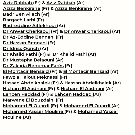
Aziz Rabbah
(Fr) &
Aziz Rabbah
(Ar)
Aziza Benkirane
(Fr) &
Aziza Benkirane
(Ar)
Badr Ben Allach
(Ar)
Bargach Larbi
(Fr)
Badreddine Aitlekhoui
(Ar)
Dr Anwar Cherkaoui
(Fr) &
Dr Anwar Cherkaoui
(Ar)
Dr Az-Eddine Bennani
(Fr)
Dr Hassan Bennani
(Fr)
Dr Idriss Qorich
(Ar)
Dr Khalid Fathi
(Fr) &
​
Dr Khalid Fathi
(Ar)
Dr Mustapha Belaouni
(Ar)
Dr Zakaria Benomar Farès
(Fr)
El Montacir Bensaid
(Fr) &
El Montacir Bensaid
(Ar)
Fawzia Talout Meknassi
(Fr)
Hassan Abdelkhalek
(Fr) &
Hassan Abdelkhalek
(Ar)
Hicham El Aadnani
(Fr) &
Hicham El Aadnani
(Ar)
Lahcen Haddad
(Fr) &
Lahcen Haddad
(Ar)
Marwane El Bouzdaini
(Fr)
Mohamed El Ouardi
(Fr) &
Mohamed El Ouardi
(Ar)
Mohamed Yasser Mouline
(Fr) &
Mohamed Yasser
Mouline
(Ar)