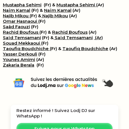
Mustapha Sehimi
(Fr) &
Mustapha Sehimi
(Ar)
Naïm Kamal
(Fr) &
Naïm Kamal
(Ar)
Najib Mikou
(Fr) &
Najib Mikou
(Ar)
Omar Hasnaoui
(Fr)
Saâd Faouzi
(Fr)
Rachid Boufous
(Fr) &
Rachid Boufous
(Ar)
Saïd Temsamani
(Fr) &
Saïd Temsamani
(Ar)
Souad Mekkaoui
(Fr)
Taoufiq Boudchiche
(Fr) &
Taoufiq Boudchiche
(Ar)
Yasser Derkouli
(Fr)
Younes Amimi
(Ar)
Zakaria Berala
(Fr)
Restez informé ! Suivez
Lodj DJ
sur
WhatsApp !
Suivez-nous sur WhatsApp