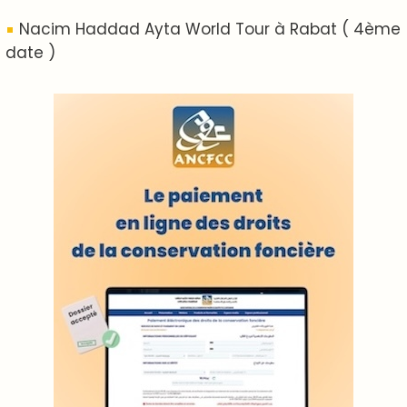
LODJ VIDÉO
L'ODJ LIVE TV
LODJ AUDIO
WEB RADIO R212
Copyright © 2022 Groupe de presse Arrissala
Ce site utilise Google Analytics. En continuant à naviguer, vous nous
autorisez à déposer un cookie à des fins de mesure d'audience
|
Plan du site
Syndication