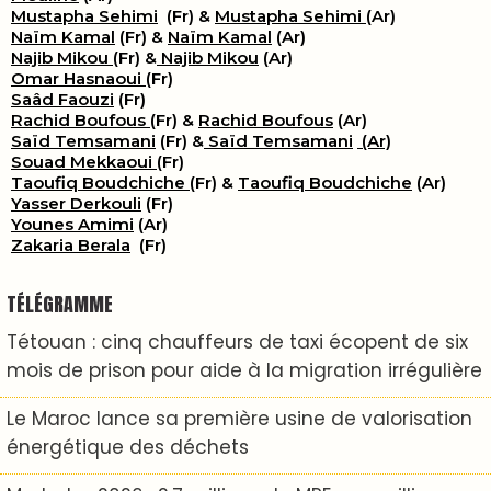
Mustapha Sehimi
(Fr) &
Mustapha Sehimi
(Ar)
Naïm Kamal
(Fr) &
Naïm Kamal
(Ar)
Najib Mikou
(Fr) &
Najib Mikou
(Ar)
Omar Hasnaoui
(Fr)
Saâd Faouzi
(Fr)
Rachid Boufous
(Fr) &
Rachid Boufous
(Ar)
Saïd Temsamani
(Fr) &
Saïd Temsamani
(Ar)
Souad Mekkaoui
(Fr)
Taoufiq Boudchiche
(Fr) &
Taoufiq Boudchiche
(Ar)
Yasser Derkouli
(Fr)
Younes Amimi
(Ar)
Zakaria Berala
(Fr)
TÉLÉGRAMME
Tétouan : cinq chauffeurs de taxi écopent de six
mois de prison pour aide à la migration irrégulière
Le Maroc lance sa première usine de valorisation
énergétique des déchets