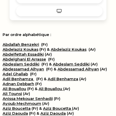
Par ordre alphabétique :
Abdallah Benzekri
(Fr)
Abdelaziz Koukas
(Fr) &
Abdelaziz Koukas
(Ar)
Abdelfettah Essadiki
(Ar)
Abdelghani El Arrasse
(Fr)
Abdeslam Seddiki
(Fr) &
Abdeslam Seddiki
(Ar)
Abdessamad Alhyan
(Fr) &
Abdessamad Alhyan
(Ar)
Adel Ghallab
(Fr)
Adil Benhamza
(Fr) &
Adil Benhamza
(Ar)
Adnan Debbarh
(Fr)
Ali Bouallou
(Fr) &
Ali Bouallou
(Ar)
Ali Tounsi
(Ar)
Anissa Mekouar Senhadji
(Fr)
Ayoub Mechmoum
(Ar)
Aziz Boucetta
(Fr) &
Aziz Boucetta
(Ar)
Aziz Daouda
(Fr) &
Aziz Daouda
(Ar)