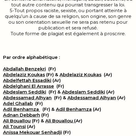
tout autre contenu qui pourrait transgresser la loi.
5-Tout propos raciste, sexiste, ou portant atteinte à
quelqu’un à cause de sa religion, son origine, son genre
ou son orientation sexuelle ne sera pas retenu pour
publication et sera refusé.
Toute forme de plagiat est également à proscrire.
Par ordre alphabétique :
Abdallah Benzekri
(Fr)
Abdelaziz Koukas
(Fr) &
Abdelaziz Koukas
(Ar)
Abdelfettah Essadiki
(Ar)
Abdelghani El Arrasse
(Fr)
Abdeslam Seddiki
(Fr) &
Abdeslam Seddiki
(Ar)
Abdessamad Alhyan
(Fr) &
Abdessamad Alhyan
(Ar)
Adel Ghallab
(Fr)
Adil Benhamza
(Fr) &
Adil Benhamza
(Ar)
Adnan Debbarh
(Fr)
Ali Bouallou
(Fr) &
Ali Bouallou
(Ar)
Ali Tounsi
(Ar)
Anissa Mekouar Senhadji
(Fr)