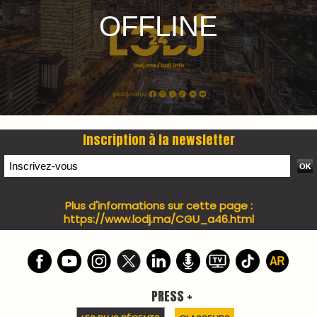
LES PLUS RÉCENTS
CLASSEURS
7 days santé & conso du 31-07-2026
I-MAG-Spécial Fête du Trône 2026
7 days Culture du 29-07-2026
7 days tech du 28-07-2026
7 days Auto-Moto du 27-07-2026
PODCAST +
LES PLUS RÉCENTS
CLASSEURS
Podcast I-Week-N°137 du 26-07-2026
Podcast Eco-Business du 20-07-2026