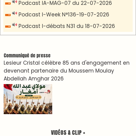
LES PLUS RÉCENTS
CLASSEURS
دِيمَا المَغرِب Clip
Clip : 🎵Allez, allez ! Ramenez-nous cette
coupe à la maison !
🎵Bulldozer Blues
Clip : 🎵 LE BLUES DE L'IA
🎵 Ormuzera bien, qui ormuzera le dernier
Reportages
Nizar Baraka préside à Marrakech une rencontre
sur la régionalisation avancée et l’équité
territoriale