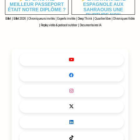
MEILLEUR PASSEPORT
ESPAGNOLE AUX
ÉTAIT NOTRE DIPLÔME ?
SAHRAOUIS UNE
RUPTURE NON
Billet
|
Billet 2026
|
Chroniqueurs invités
|
Experts invités
|
Deep Think
|
Quartier libre
|
Chroniques Vidéo
ASSUMÉE
|
Replay vidéo & podcast outdoor
|
Documentaires IA