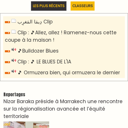
​Lancement de la plateforme “Observatoire des
projets” du Ministère de l’Équipement et de
l’Eau
AGENDA CULTUREL
Le Summer Tour d'Humouraji s'installe à Rabat !
Dunia Batma en Tournée à Tanger
Nacim Haddad en Concert à Tétouan – Ayta
World Tour 2026
Nacim Haddad débarque à Tanger : Le Souffle
du Nord s'éveille !