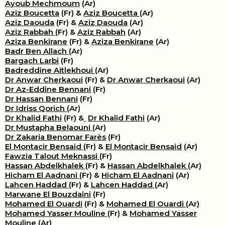
Ayoub Mechmoum
(Ar)
Aziz Boucetta
(Fr) &
Aziz Boucetta
(Ar)
Aziz Daouda
(Fr) &
Aziz Daouda
(Ar)
Aziz Rabbah
(Fr) &
Aziz Rabbah
(Ar)
Aziza Benkirane
(Fr) &
Aziza Benkirane
(Ar)
Badr Ben Allach
(Ar)
Bargach Larbi
(Fr)
Badreddine Aitlekhoui
(Ar)
Dr Anwar Cherkaoui
(Fr) &
Dr Anwar Cherkaoui
(Ar)
Dr Az-Eddine Bennani
(Fr)
Dr Hassan Bennani
(Fr)
Dr Idriss Qorich
(Ar)
Dr Khalid Fathi
(Fr) &
​
Dr Khalid Fathi
(Ar)
Dr Mustapha Belaouni
(Ar)
Dr Zakaria Benomar Farès
(Fr)
El Montacir Bensaid
(Fr) &
El Montacir Bensaid
(Ar)
Fawzia Talout Meknassi
(Fr)
Hassan Abdelkhalek
(Fr) &
Hassan Abdelkhalek
(Ar)
Hicham El Aadnani
(Fr) &
Hicham El Aadnani
(Ar)
Lahcen Haddad
(Fr) &
Lahcen Haddad
(Ar)
Marwane El Bouzdaini
(Fr)
Mohamed El Ouardi
(Fr) &
Mohamed El Ouardi
(Ar)
Mohamed Yasser Mouline
(Fr) &
Mohamed Yasser
Mouline
(Ar)