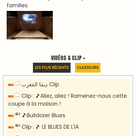
VIDÉOS & CLIP +
LES PLUS RÉCENTS
CLASSEURS
دِيمَا المَغرِب Clip
Clip : 🎵Allez, allez ! Ramenez-nous cette
coupe à la maison !
🎵Bulldozer Blues
Clip : 🎵 LE BLUES DE L'IA
🎵 Ormuzera bien, qui ormuzera le