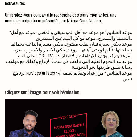
nouveautés.
Un rendez-vous qui part à la recherche des stars montantes, une
émission préparée et présentée par Naima Oum Nadine.
"موعد الفنانين" هو موعد مع أهل الموسيقى والمغنى.. موعد مع أهل
السينما والمسرح.. موعد مع كل المبدعين المتميزين..
موعد يحكي سيرة فنان بقلب مفتوح.. يحكي مسيرة إبداعية بجمالها
بنجاحاتها بتألقها وحتى آهاتها.. موعد يحكي الأخبار والأسرار حصريا
على قناة L’ODJ TV .. موعد يعرفنا بجديد الإبداعات والإصدارات..
موعد مع النجوم الفنية التي تألقت في سماء الإبداع وكذلك مع مواهب
شابة تشق طريقها نحو النجومية..
برنامج RDV des artistes "موعد الفنانين " من إعداد وتقديم نعيمة أم
نادين
Cliquez sur l'image pour voir l'émission