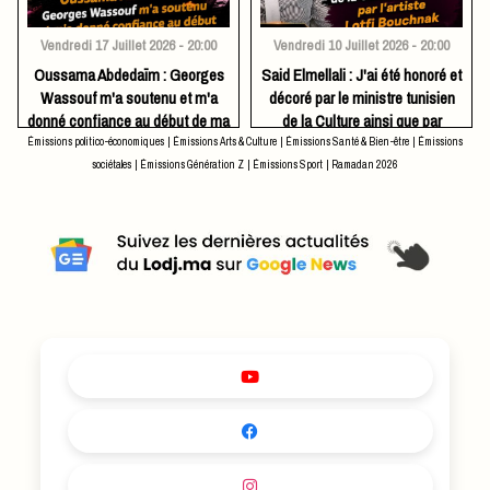
Vendredi 17 Juillet 2026 - 20:00
Vendredi 10 Juillet 2026 - 20:00
Oussama Abdedaïm : Georges
Said Elmellali : J'ai été honoré et
Wassouf m'a soutenu et m'a
décoré par le ministre tunisien
donné confiance au début de ma
de la Culture ainsi que par
carrière artistique
l'artiste Lotfi Bouchnak
Émissions politico-économiques
|
Émissions Arts & Culture
|
Émissions Santé & Bien-être
|
Émissions
sociétales
|
Émissions Génération Z
|
Émissions Sport
|
Ramadan 2026