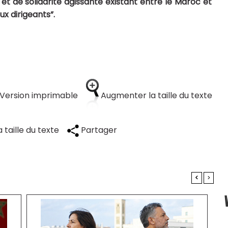
et de solidarité agissante existant entre le Maroc et
ux dirigeants”.
Version imprimable
Augmenter la taille du texte
 taille du texte
Partager
<
>