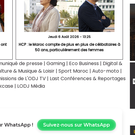
Jeudi 6 Août 2026 - 13:25
 ont
HCP : le Maroc compte de plus en plus de célibataires à
50 ans, particulièrement des femmes
uniqué de presse
|
Gaming
|
Eco Business
|
Digital &
lture & Musique & Loisir
|
Sport Maroc
|
Auto-moto
|
issions de L'ODJ TV
|
Last Conférences & Reportages
kcase
|
LODJ Média
r WhatsApp !
Suivez-nous sur WhatsApp