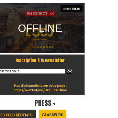
Plein écran
Inscription à la newsletter
Plus d'informations sur cette page :
https://www.lodj.ma/CGU_a46.html
PRESS +
CLASSEURS
LES PLUS RÉCENTS