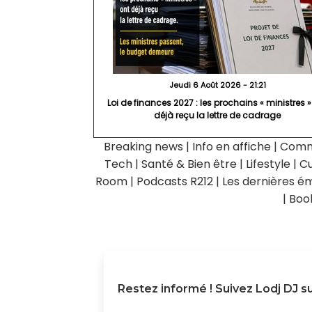
Jeudi 6 Août 2026 - 21:21
Loi de finances 2027 : les prochains « ministres »
déjà reçu la lettre de cadrage
Breaking news
|
Info en affiche
|
Comm
Tech
|
Santé & Bien être
|
Lifestyle
|
Cu
Room
|
Podcasts R212
|
Les dernières ém
|
Boo
Restez informé ! Suivez
Lodj DJ
su