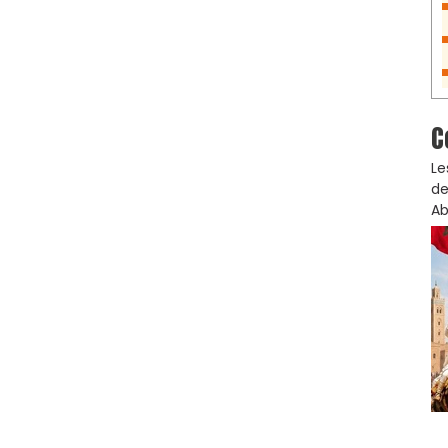
C
Le
de
Ab