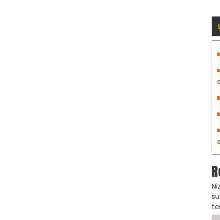
R
Ni
su
te