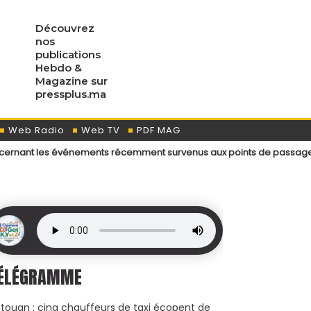
Découvrez
nos
publications
Hebdo &
Magazine sur
pressplus.ma
Web Radio
Web TV
PDF MAG
s événements récemment survenus aux points de passage menant aux vil
ÉLÉGRAMME
touan : cinq chauffeurs de taxi écopent de