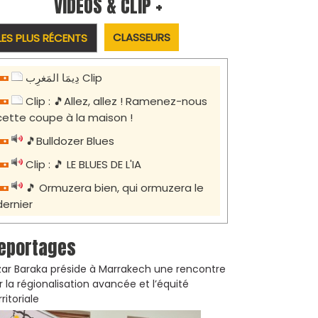
VIDÉOS & CLIP +
CLASSEURS
LES PLUS RÉCENTS
دِيمَا المَغرِب Clip
Clip : 🎵Allez, allez ! Ramenez-nous
cette coupe à la maison !
🎵Bulldozer Blues
Clip : 🎵 LE BLUES DE L'IA
🎵 Ormuzera bien, qui ormuzera le
dernier
eportages
zar Baraka préside à Marrakech une rencontre
r la régionalisation avancée et l’équité
rritoriale