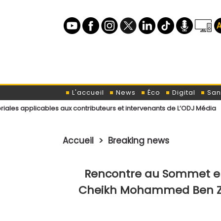
L'accueil
News
Éco
Digital
San
cables aux contributeurs et intervenants de L’ODJ Média
Déclaration
Accueil
>
Breaking news
Rencontre au Sommet en
Cheikh Mohammed Ben Zay