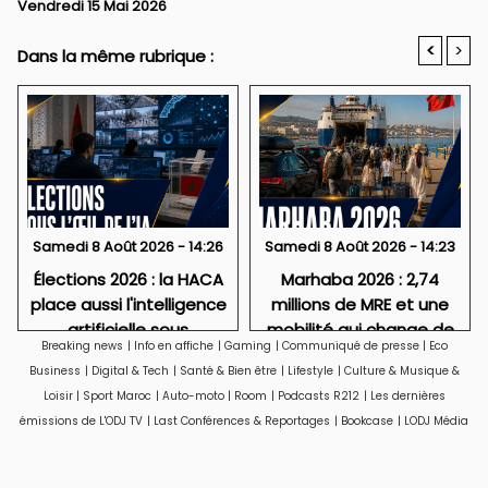
Vendredi 15 Mai 2026
<
>
Dans la même rubrique :
Samedi 8 Août 2026 - 14:26
Samedi 8 Août 2026 - 14:23
Élections 2026 : la HACA
Marhaba 2026 : 2,74
place aussi l'intelligence
millions de MRE et une
artificielle sous
mobilité qui change de
Breaking news
|
Info en affiche
|
Gaming
|
Communiqué de presse
|
Eco
surveillance
visage
Business
|
Digital & Tech
|
Santé & Bien être
|
Lifestyle
|
Culture & Musique &
Loisir
|
Sport Maroc
|
Auto-moto
|
Room
|
Podcasts R212
|
Les dernières
émissions de L'ODJ TV
|
Last Conférences & Reportages
|
Bookcase
|
LODJ Média