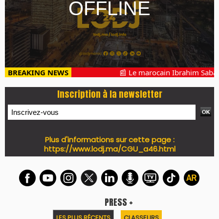
BREAKING NEWS
📰 Le marocain Ibrahim Sabahi 
Inscription à la newsletter
Plus d'informations sur cette page :
https://www.lodj.ma/CGU_a46.html
PRESS +
LES PLUS RÉCENTS
CLASSEURS