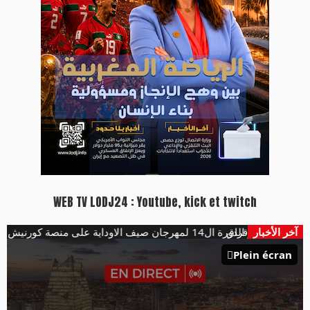
WEB TV LODJ24 : Youtube, kick et twitch
آخر الأخبار
هؤلاء يفتتحون الدورة ال14 لمهرجان صيف الاوداية على منصة كورنيش ابو رقراق
Plein écran