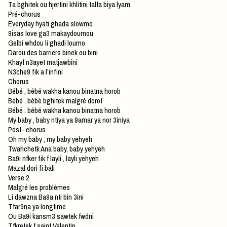
Ta bghitek ou hjertini khlitini talfa biya lyam
Pré-chorus
Everyday hyati ghada slowmo
9isas love ga3 makaydoumou
Gelbi whdou li ghadi loumo
Darou des barriers binek ou bini
Khayf n3ayet matjawbini
N3che9 fik a l’infini
Chorus
Bébé , bébé wakha kanou binatna horob
Bébé , bébé bghitek malgré dorof
Bébé , bébé wakha kanou binatna horob
My baby , baby ntiya ya 9amar ya nor 3iniya
Post- chorus
Oh my baby , my baby yehyeh
Twahchetk Ana baby, baby yehyeh
Ba9i nfker fik f layli , layli yehyeh
Mazal dori fi bali
Verse 2
Malgré les problèmes
Li dawzna Ba9a nti bin 3ini
Tfar9na ya longtime
Ou Ba9i kansm3 sawtek fwdni
Tfkretek f saint Valentin