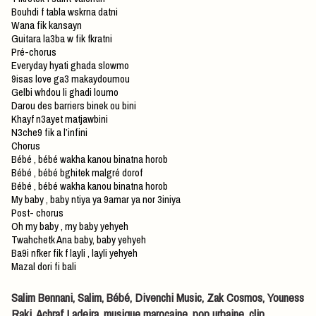
Bouhdi f tabla wskrna datni
Wana fik kansayn
Guitara la3ba w fik fkratni
Pré-chorus
Everyday hyati ghada slowmo
9isas love ga3 makaydoumou
Gelbi whdou li ghadi loumo
Darou des barriers binek ou bini
Khayf n3ayet matjawbini
N3che9 fik a l’infini
Chorus
Bébé , bébé wakha kanou binatna horob
Bébé , bébé bghitek malgré dorof
Bébé , bébé wakha kanou binatna horob
My baby , baby ntiya ya 9amar ya nor 3iniya
Post- chorus
Oh my baby , my baby yehyeh
Twahchetk Ana baby, baby yehyeh
Ba9i nfker fik f layli , layli yehyeh
Mazal dori fi bali
Salim Bennani, Salim, Bébé, Divenchi Music, Zak Cosmos, Youness
Raki, Achraf Ladeira, musique marocaine, pop urbaine, clip