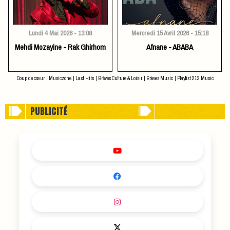
Lundi 4 Mai 2026 - 13:08
Mercredi 15 Avril 2026 - 15:18
Mehdi Mozayine - Rak Ghirhom
Afnane - ABABA
Coup de cœur
|
Musiczone
|
Last Hits
|
Brèves Culture & Loisir
|
Brèves Music
|
Playlist 212 Music
PUBLICITÉ