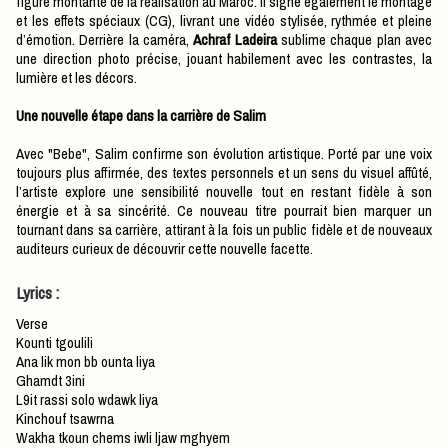
figure montante de la réalisation au Maroc. Il signe également le montage
et les effets spéciaux (CG), livrant une vidéo stylisée, rythmée et pleine
d’émotion. Derrière la caméra,
Achraf Ladeira
sublime chaque plan avec
une direction photo précise, jouant habilement avec les contrastes, la
lumière et les décors.
Une nouvelle étape dans la carrière de Salim
Avec "Bebe", Salim confirme son évolution artistique. Porté par une voix
toujours plus affirmée, des textes personnels et un sens du visuel affûté,
l’artiste explore une sensibilité nouvelle tout en restant fidèle à son
énergie et à sa sincérité. Ce nouveau titre pourrait bien marquer un
tournant dans sa carrière, attirant à la fois un public fidèle et de nouveaux
auditeurs curieux de découvrir cette nouvelle facette.
​Lyrics :
Verse
Kounti tgoulili
Ana lik mon bb ounta liya
Ghamdt 3ini
L9it rassi solo wdawk liya
Kinchouf tsawrna
Wakha tkoun chems iwli ljaw mghyem