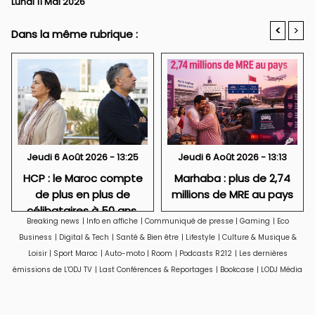
Lundi 11 Mai 2026
<
>
Dans la même rubrique :
Jeudi 6 Août 2026 - 13:25
Jeudi 6 Août 2026 - 13:13
HCP : le Maroc compte
Marhaba : plus de 2,74
de plus en plus de
millions de MRE au pays
célibataires à 50 ans,
Breaking news
|
Info en affiche
|
Communiqué de presse
|
Gaming
|
Eco
particulièrement des
Business
|
Digital & Tech
|
Santé & Bien être
|
Lifestyle
|
Culture & Musique &
femmes
Loisir
|
Sport Maroc
|
Auto-moto
|
Room
|
Podcasts R212
|
Les dernières
émissions de L'ODJ TV
|
Last Conférences & Reportages
|
Bookcase
|
LODJ Média