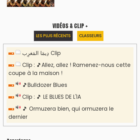
VIDÉOS & CLIP +
LES PLUS RÉCENTS
CLASSEURS
دِيمَا المَغرِب Clip
Clip : 🎵Allez, allez ! Ramenez-nous cette
coupe à la maison !
🎵Bulldozer Blues
Clip : 🎵 LE BLUES DE L'IA
🎵 Ormuzera bien, qui ormuzera le
dernier