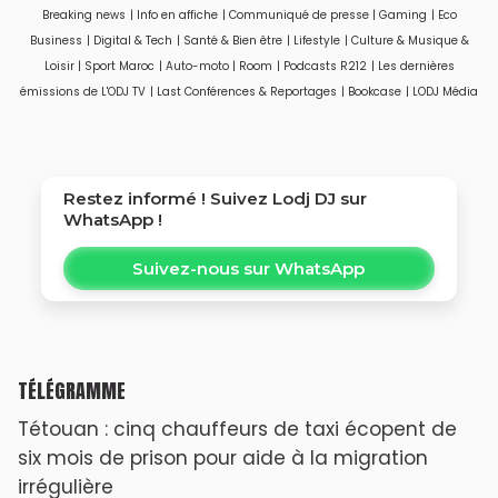
Breaking news
|
Info en affiche
|
Communiqué de presse
|
Gaming
|
Eco
marocains
Bouregreg
Business
|
Digital & Tech
|
Santé & Bien être
|
Lifestyle
|
Culture & Musique &
Loisir
|
Sport Maroc
|
Auto-moto
|
Room
|
Podcasts R212
|
Les dernières
émissions de L'ODJ TV
|
Last Conférences & Reportages
|
Bookcase
|
LODJ Média
Restez informé ! Suivez
Lodj DJ
sur
WhatsApp !
Suivez-nous sur WhatsApp
TÉLÉGRAMME
Tétouan : cinq chauffeurs de taxi écopent de
six mois de prison pour aide à la migration
irrégulière