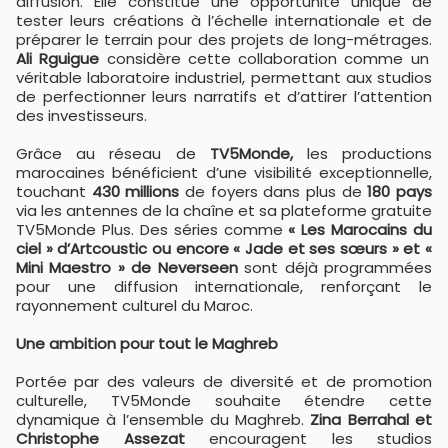
diffusion. Elle constitue une opportunité unique de
tester leurs créations à l’échelle internationale et de
préparer le terrain pour des projets de long-métrages.
Ali Rguigue
considère cette collaboration comme un
véritable laboratoire industriel, permettant aux studios
de perfectionner leurs narratifs et d’attirer l’attention
des investisseurs.
Grâce au réseau de
TV5Monde,
les productions
marocaines bénéficient d’une visibilité exceptionnelle,
touchant
430 millions
de foyers dans plus de
180 pays
via les antennes de la chaîne et sa plateforme gratuite
TV5Monde Plus. Des séries comme
« Les Marocains du
ciel » d’Artcoustic ou encore « Jade et ses sœurs » et «
Mini Maestro » de Neverseen
sont déjà programmées
pour une diffusion internationale, renforçant le
rayonnement culturel du Maroc.
Une ambition pour tout le Maghreb
Portée par des valeurs de diversité et de promotion
culturelle, TV5Monde souhaite étendre cette
dynamique à l’ensemble du Maghreb.
Zina Berrahal et
Christophe Assezat
encouragent les studios