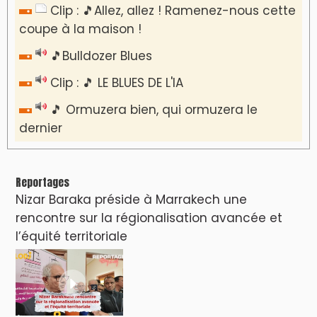
​Lancement de la plateforme “Observatoire
des projets” du Ministère de l’Équipement et
de l’Eau
AGENDA CULTUREL
Le Summer Tour d'Humouraji s'installe à Rabat
!
Dunia Batma en Tournée à Tanger
Nacim Haddad en Concert à Tétouan – Ayta
World Tour 2026
Nacim Haddad débarque à Tanger : Le
Souffle du Nord s'éveille !
Nacim Haddad Ayta World Tour à Rabat (