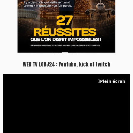
Inscription à la newsletter
Plus d'informations sur cette page :
https://www.lodj.ma/CGU_a46.html
PRESS +
LES PLUS RÉCENTS
CLASSEURS
7 days santé & conso du 31-07-2026
I-MAG-Spécial Fête du Trône 2026