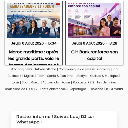
Jeudi 6 Août 2026 - 15:34
Jeudi 6 Août 2026 - 13:28
Maroc maritime : après
CIH Bank renforce son
les grands ports, voici le
capital
temps des hommes et
Breaking news
|
Info en affiche
|
Communiqué de presse
|
Gaming
|
Eco
des réseaux
Business
|
Digital & Tech
|
Santé & Bien être
|
Lifestyle
|
Culture & Musique &
Loisir
|
Sport Maroc
|
Auto-moto
|
Room
|
Podcasts R212
|
Les dernières
émissions de L'ODJ TV
|
Last Conférences & Reportages
|
Bookcase
|
LODJ Média
Restez informé ! Suivez
Lodj DJ
sur
WhatsApp !