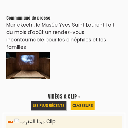
Clip : 🎵Allez, allez ! Ramenez-nous cette
coupe à la maison !
🎵Bulldozer Blues
Clip : 🎵 LE BLUES DE L'IA
🎵 Ormuzera bien, qui ormuzera le
dernier
Reportages
Nizar Baraka préside à Marrakech une
rencontre sur la régionalisation avancée et
l’équité territoriale