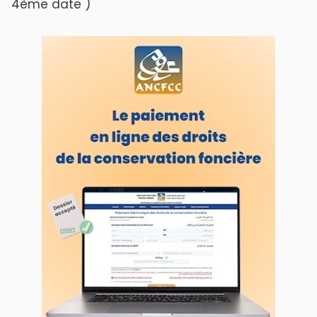
ABOUT US
A propos de L'ODJ
VOS CONTRIBUTIONS
Proposer votre article
LODJ VIDÉO
L'ODJ LIVE TV
LODJ AUDIO
WEB RADIO R212
Copyright © 2022 Groupe de presse Arrissala
Ce site utilise Google Analytics. En continuant à naviguer, vous nous
autorisez à déposer un cookie à des fins de mesure d'audience