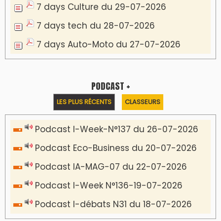
Communiqué de presse
Marrakech : le Musée Yves Saint Laurent fait
du mois d'août un rendez-vous
incontournable pour les cinéphiles et les
familles
VIDÉOS & CLIP +
LES PLUS RÉCENTS
CLASSEURS
دِيمَا المَغرِب Clip