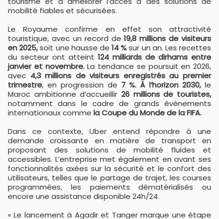
tourisme et à améliorer l’accès à des solutions de
mobilité fiables et sécurisées.
Le Royaume confirme en effet son attractivité
touristique, avec un record de
19,8 millions de visiteurs
en 2025,
soit une hausse de
14 %
sur un an. Les recettes
du secteur ont atteint
124 milliards de dirhams entre
janvier et novembre.
La tendance se poursuit en 2026,
avec
4,3 millions de visiteurs enregistrés au premier
trimestre
, en progression de
7 %. À l’horizon 2030,
le
Maroc ambitionne d’accueillir
26 millions de touristes,
notamment dans le cadre de grands événements
internationaux comme
la Coupe du Monde de la FIFA.
Dans ce contexte, Uber entend répondre à une
demande croissante en matière de transport en
proposant des solutions de mobilité fluides et
accessibles. L’entreprise met également en avant ses
fonctionnalités axées sur la sécurité et le confort des
utilisateurs, telles que le partage de trajet, les courses
programmées, les paiements dématérialisés ou
encore une assistance disponible 24h/24.
« Le lancement à Agadir et Tanger marque une étape