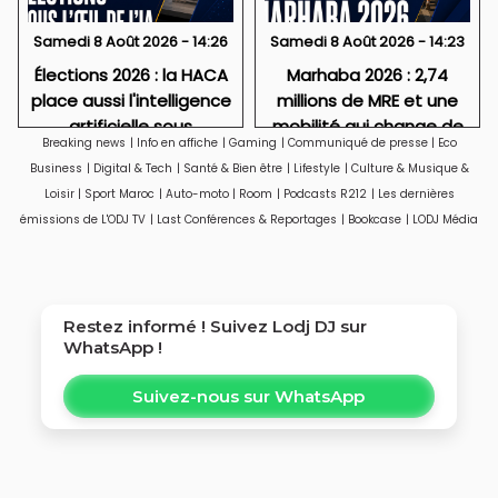
Samedi 8 Août 2026 - 14:26
Samedi 8 Août 2026 - 14:23
Élections 2026 : la HACA
Marhaba 2026 : 2,74
place aussi l'intelligence
millions de MRE et une
artificielle sous
mobilité qui change de
Breaking news
|
Info en affiche
|
Gaming
|
Communiqué de presse
|
Eco
surveillance
visage
Business
|
Digital & Tech
|
Santé & Bien être
|
Lifestyle
|
Culture & Musique &
Loisir
|
Sport Maroc
|
Auto-moto
|
Room
|
Podcasts R212
|
Les dernières
émissions de L'ODJ TV
|
Last Conférences & Reportages
|
Bookcase
|
LODJ Média
Restez informé ! Suivez
Lodj DJ
sur
WhatsApp !
Suivez-nous sur WhatsApp