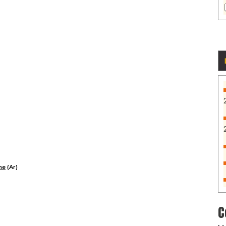
ne
(Ar)
C