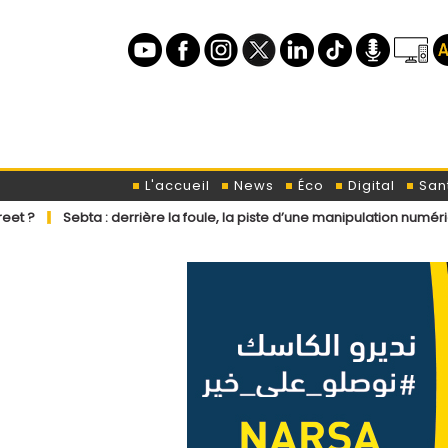
L'accueil
News
Éco
Digital
San
: derrière la foule, la piste d’une manipulation numérique venue de l’