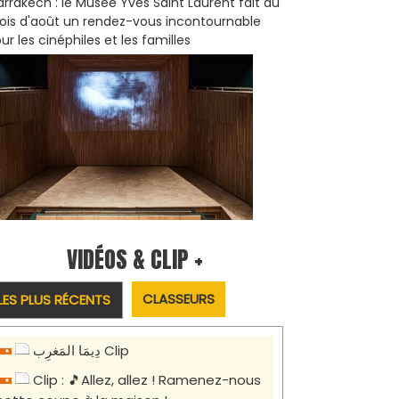
rrakech : le Musée Yves Saint Laurent fait du
is d'août un rendez-vous incontournable
ur les cinéphiles et les familles
VIDÉOS & CLIP +
CLASSEURS
LES PLUS RÉCENTS
دِيمَا المَغرِب Clip
Clip : 🎵Allez, allez ! Ramenez-nous