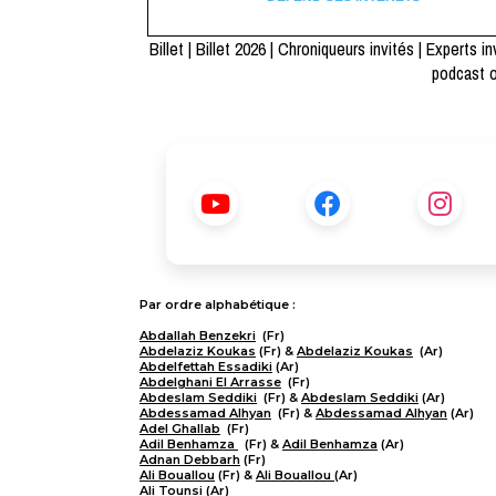
Billet
|
Billet 2026
|
Chroniqueurs invités
|
Experts in
podcast 
Par ordre alphabétique :
Abdallah Benzekri
(Fr)
Abdelaziz Koukas
(Fr) &
Abdelaziz Koukas
(Ar)
Abdelfettah Essadiki
(Ar)
Abdelghani El Arrasse
(Fr)
Abdeslam Seddiki
(Fr) &
Abdeslam Seddiki
(Ar)
Abdessamad Alhyan
(Fr) &
Abdessamad Alhyan
(Ar)
Adel Ghallab
(Fr)
Adil Benhamza
(Fr) &
Adil Benhamza
(Ar)
Adnan Debbarh
(Fr)
Ali Bouallou
(Fr) &
Ali Bouallou
(Ar)
Ali Tounsi
(Ar)