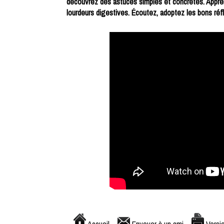
découvrez des astuces simples et concrètes. Apprene
lourdeurs digestives. Écoutez, adoptez les bons réf
Accueil
Envoyer à un ami
Versio