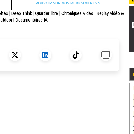
B
POUVOIR SUR NOS MÉDICAMENTS ?
vités
|
Deep Think
|
Quartier libre
|
Chroniques Vidéo
|
Replay vidéo &
outdoor
|
Documentaires IA