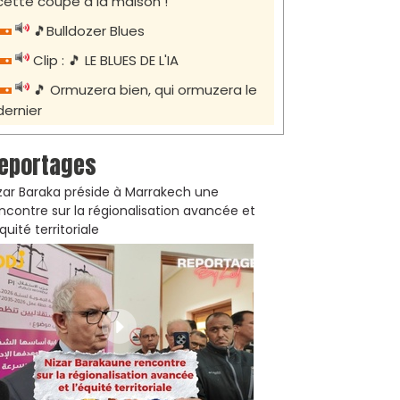
cette coupe à la maison !
🎵Bulldozer Blues
Clip : 🎵 LE BLUES DE L'IA
🎵 Ormuzera bien, qui ormuzera le
dernier
eportages
zar Baraka préside à Marrakech une
ncontre sur la régionalisation avancée et
équité territoriale