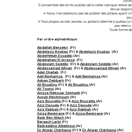
confo
3-L’ensemble des écrits publiés dans cette rubrique relève de l
tenue respons
4-Nous n’accepterons pas de publier des propos ayant un
pou
5-Tout propos raciste, sexiste, ou portant atteinte à quelqu’un
pas retenu 
Toute forme de
Par ordre alphabétique :
Abdallah Benzekri
(Fr)
Abdelaziz Koukas
(Fr) &
Abdelaziz Koukas
(Ar)
Abdelfettah Essadiki
(Ar)
Abdelghani El Arrasse
(Fr)
Abdeslam Seddiki
(Fr) &
Abdeslam Seddiki
(Ar)
Abdessamad Alhyan
(Fr) &
Abdessamad Alhyan
(Ar)
Adel Ghallab
(Fr)
Adil Benhamza
(Fr) &
Adil Benhamza
(Ar)
Adnan Debbarh
(Fr)
Ali Bouallou
(Fr) &
Ali Bouallou
(Ar)
Ali Tounsi
(Ar)
Anissa Mekouar Senhadji
(Fr)
Ayoub Mechmoum
(Ar)
Aziz Boucetta
(Fr) &
Aziz Boucetta
(Ar)
Aziz Daouda
(Fr) &
Aziz Daouda
(Ar)
Aziz Rabbah
(Fr) &
Aziz Rabbah
(Ar)
Aziza Benkirane
(Fr) &
Aziza Benkirane
(Ar)
Badr Ben Allach
(Ar)
Bargach Larbi
(Fr)
Badreddine Aitlekhoui
(Ar)
Dr Anwar Cherkaoui
(Fr) &
Dr Anwar Cherkaoui
(Ar)