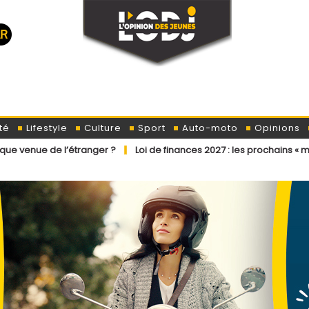
té
Lifestyle
Culture
Sport
Auto-moto
Opinions
étranger ?
Loi de finances 2027 : les prochains « ministres » ont dé