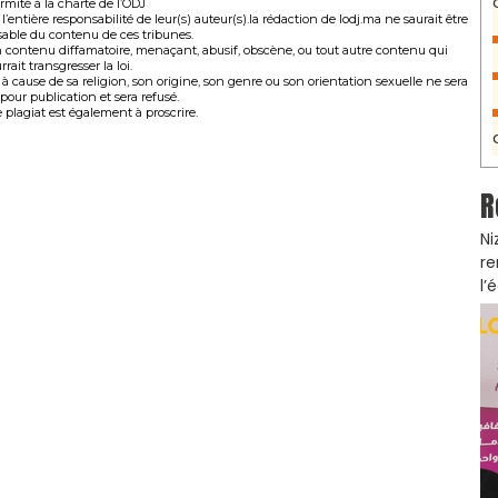
rmité à la charte de l’ODJ
’entière responsabilité de leur(s) auteur(s).la rédaction de lodj.ma ne saurait être
able du contenu de ces tribunes.
 contenu diffamatoire, menaçant, abusif, obscène, ou tout autre contenu qui
rrait transgresser la loi.
 à cause de sa religion, son origine, son genre ou son orientation sexuelle ne sera
pour publication et sera refusé.
 plagiat est également à proscrire.
R
Ni
re
l’