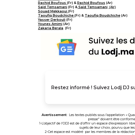
Rachid Boufous
(Fr) &
Rachid Boufous
(Ar)
Saïd Temsamani
(Fr) &
Saïd Temsamani
(Ar)
Souad Mekkaoui
(Fr)
Taoufiq Boudchiche
(Fr) &
Taoufiq Boudchiche
(Ar)
Yasser Derkouli
(Fr)
Younes Amimi
(Ar)
Zakaria Berala
(Fr)
Restez informé ! Suivez
Lodj DJ
su
Avertissement
: Les textes publiés sous l’appellation « Q
presse" doivent être conforme
1-L’objectif de l’ODJ est de d’offrir un espace d’expression li
sujets de leur choix, pourvu que les
2-Cet espace est modéré par les membres de la rédaction 