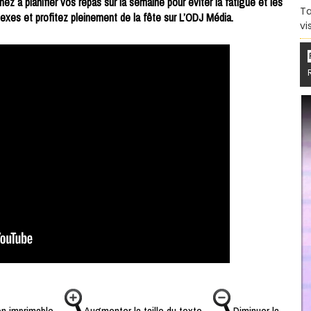
z à planifier vos repas sur la semaine pour éviter la fatigue et les
Ta
lexes et profitez pleinement de la fête sur L’ODJ Média.
vi
n imprimable
Augmenter la taille du texte
Diminuer la