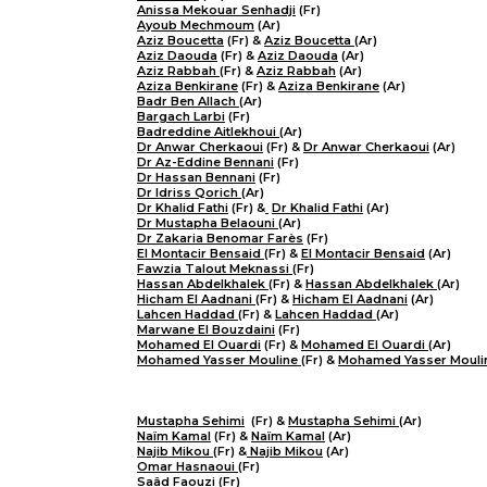
Anissa Mekouar Senhadji
(Fr)
Ayoub Mechmoum
(Ar)
Aziz Boucetta
(Fr) &
Aziz Boucetta
(Ar)
Aziz Daouda
(Fr) &
Aziz Daouda
(Ar)
Aziz Rabbah
(Fr) &
Aziz Rabbah
(Ar)
Aziza Benkirane
(Fr) &
Aziza Benkirane
(Ar)
Badr Ben Allach
(Ar)
Bargach Larbi
(Fr)
Badreddine Aitlekhoui
(Ar)
Dr Anwar Cherkaoui
(Fr) &
Dr Anwar Cherkaoui
(Ar)
Dr Az-Eddine Bennani
(Fr)
Dr Hassan Bennani
(Fr)
Dr Idriss Qorich
(Ar)
Dr Khalid Fathi
(Fr) &
​
Dr Khalid Fathi
(Ar)
Dr Mustapha Belaouni
(Ar)
Dr Zakaria Benomar Farès
(Fr)
El Montacir Bensaid
(Fr) &
El Montacir Bensaid
(Ar)
Fawzia Talout Meknassi
(Fr)
Hassan Abdelkhalek
(Fr) &
Hassan Abdelkhalek
(Ar)
Hicham El Aadnani
(Fr) &
Hicham El Aadnani
(Ar)
Lahcen Haddad
(Fr) &
Lahcen Haddad
(Ar)
Marwane El Bouzdaini
(Fr)
Mohamed El Ouardi
(Fr) &
Mohamed El Ouardi
(Ar)
Mohamed Yasser Mouline
(Fr) &
Mohamed Yasser Mouli
Mustapha Sehimi
(Fr) &
Mustapha Sehimi
(Ar)
Naïm Kamal
(Fr) &
Naïm Kamal
(Ar)
Najib Mikou
(Fr) &
Najib Mikou
(Ar)
Omar Hasnaoui
(Fr)
Saâd Faouzi
(Fr)