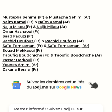
Mustapha Sehimi
(Fr) &
Mustapha Sehimi
(Ar)
Naïm Kamal
(Fr) &
Naïm Kamal
(Ar)
Najib Mikou
(Fr) &
Najib Mikou
(Ar)
Omar Hasnaoui
(Fr)
Saâd Faouzi
(Fr)
Rachid Boufous
(Fr) &
Rachid Boufous
(Ar)
Saïd Temsamani
(Fr) &
Saïd Temsamani
(Ar)
Souad Mekkaoui
(Fr)
Taoufiq Boudchiche
(Fr) &
Taoufiq Boudchiche
(Ar)
Yasser Derkouli
(Fr)
Younes Amimi
(Ar)
Zakaria Berala
(Fr)
Restez informé ! Suivez
Lodj DJ
sur