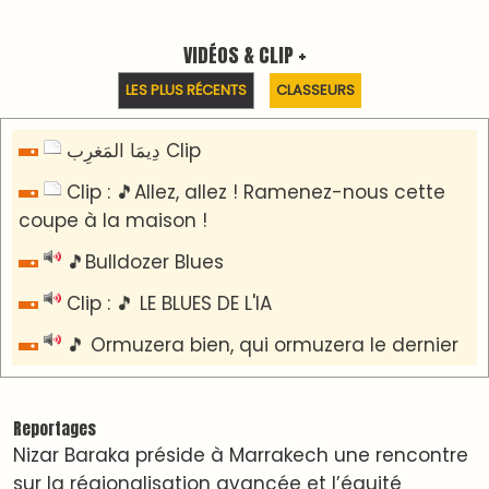
territoriale
​Lancement de la plateforme “Observatoire des
projets” du Ministère de l’Équipement et de
l’Eau
AGENDA CULTUREL
Le Summer Tour d'Humouraji s'installe à Rabat !
Dunia Batma en Tournée à Tanger
Nacim Haddad en Concert à Tétouan – Ayta
World Tour 2026