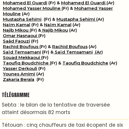
Mohamed El Ouardi
(Fr) &
Mohamed El Ouardi
(Ar)
Mohamed Yasser Mouline
(Fr) &
Mohamed Yasser
Mouline
(Ar)
Mustapha Sehimi
(Fr) &
Mustapha Sehimi
(Ar)
Naïm Kamal
(Fr) &
Naïm Kamal
(Ar)
Najib Mikou
(Fr) &
Najib Mikou
(Ar)
Omar Hasnaoui
(Fr)
Saâd Faouzi
(Fr)
Rachid Boufous
(Fr) &
Rachid Boufous
(Ar)
Saïd Temsamani
(Fr) &
Saïd Temsamani
(Ar)
Souad Mekkaoui
(Fr)
Taoufiq Boudchiche
(Fr) &
Taoufiq Boudchiche
(Ar)
Yasser Derkouli
(Fr)
Younes Amimi
(Ar)
Zakaria Berala
(Fr)
TÉLÉGRAMME
Sebta : le bilan de la tentative de traversée
atteint désormais 82 morts
Tétouan : cinq chauffeurs de taxi écopent de six