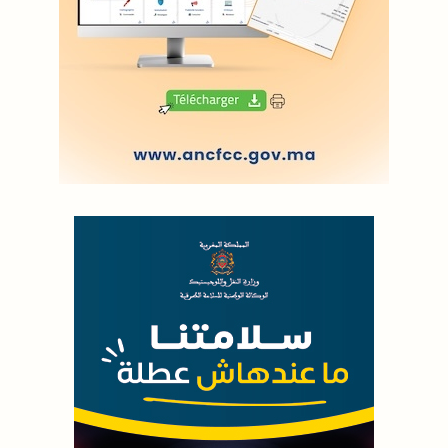
LODJ AUDIO
WEB RADIO R212
Copyright © 2022 Groupe de presse Arrissala
Ce site utilise Google Analytics. En continuant à naviguer, vous nous
autorisez à déposer un cookie à des fins de mesure d'audience
|
Plan du site
Syndication