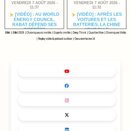
VENDREDI 7 AOÛT 2026 -
VENDREDI 7 AOÛT 2026 -
11:37
11:32
[VIDÉO] : AU WORLD
[VIDÉO] : APRÈS LES
ENERGY COUNCIL,
VOITURES ET LES
RABAT DÉFEND SES
BATTERIES, LA CHINE
INTÉRÊTS
VEUT-ELLE
Billet
|
Billet 2026
|
Chroniqueurs invités
|
Experts invités
|
Deep Think
|
Quartier libre
|
Chroniques Vidéo
MAINTENANT PRENDRE
LE POUVOIR SUR NOS
|
Replay vidéo & podcast outdoor
|
Documentaires IA
MÉDICAMENTS ?