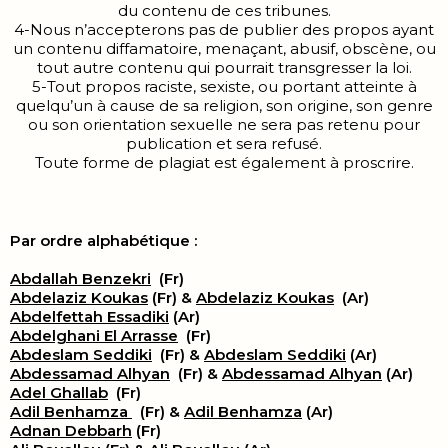
du contenu de ces tribunes.
4-Nous n’accepterons pas de publier des propos ayant
un contenu diffamatoire, menaçant, abusif, obscène, ou
tout autre contenu qui pourrait transgresser la loi.
5-Tout propos raciste, sexiste, ou portant atteinte à
quelqu’un à cause de sa religion, son origine, son genre
ou son orientation sexuelle ne sera pas retenu pour
publication et sera refusé.
Toute forme de plagiat est également à proscrire.
Par ordre alphabétique :
Abdallah Benzekri
(Fr)
Abdelaziz Koukas
(Fr) &
Abdelaziz Koukas
(Ar)
Abdelfettah Essadiki
(Ar)
Abdelghani El Arrasse
(Fr)
Abdeslam Seddiki
(Fr) &
Abdeslam Seddiki
(Ar)
Abdessamad Alhyan
(Fr) &
Abdessamad Alhyan
(Ar)
Adel Ghallab
(Fr)
Adil Benhamza
(Fr) &
Adil Benhamza
(Ar)
Adnan Debbarh
(Fr)