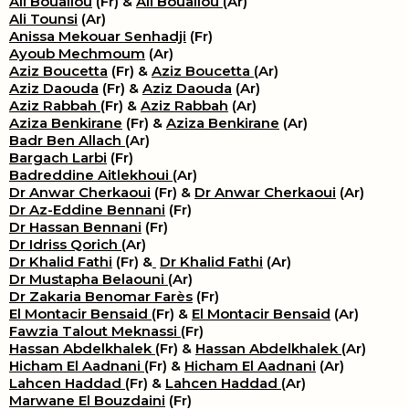
Ali Bouallou
(Fr) &
Ali Bouallou
(Ar)
Ali Tounsi
(Ar)
Anissa Mekouar Senhadji
(Fr)
Ayoub Mechmoum
(Ar)
Aziz Boucetta
(Fr) &
Aziz Boucetta
(Ar)
Aziz Daouda
(Fr) &
Aziz Daouda
(Ar)
Aziz Rabbah
(Fr) &
Aziz Rabbah
(Ar)
Aziza Benkirane
(Fr) &
Aziza Benkirane
(Ar)
Badr Ben Allach
(Ar)
Bargach Larbi
(Fr)
Badreddine Aitlekhoui
(Ar)
Dr Anwar Cherkaoui
(Fr) &
Dr Anwar Cherkaoui
(Ar)
Dr Az-Eddine Bennani
(Fr)
Dr Hassan Bennani
(Fr)
Dr Idriss Qorich
(Ar)
Dr Khalid Fathi
(Fr) &
​
Dr Khalid Fathi
(Ar)
Dr Mustapha Belaouni
(Ar)
Dr Zakaria Benomar Farès
(Fr)
El Montacir Bensaid
(Fr) &
El Montacir Bensaid
(Ar)
Fawzia Talout Meknassi
(Fr)
Hassan Abdelkhalek
(Fr) &
Hassan Abdelkhalek
(Ar)
Hicham El Aadnani
(Fr) &
Hicham El Aadnani
(Ar)
Lahcen Haddad
(Fr) &
Lahcen Haddad
(Ar)
Marwane El Bouzdaini
(Fr)