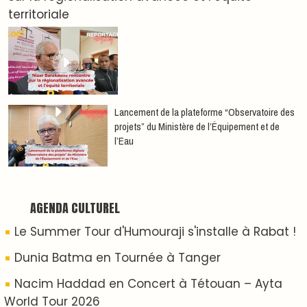
Nacim Haddad débarque à Tanger : Le Souffle
du Nord s'éveille !
Nacim Haddad Ayta World Tour à Rabat ( 4ème
date )