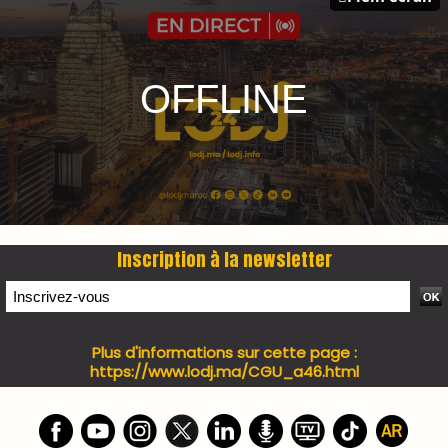
PRESS +
LES PLUS RÉCENTS
CLASSEURS
7 days santé & conso du 31-07-2026
I-MAG-Spécial Fête du Trône 2026
7 days Culture du 29-07-2026
7 days tech du 28-07-2026
7 days Auto-Moto du 27-07-2026
PODCAST +
LES PLUS RÉCENTS
CLASSEURS
Podcast I-Week-N°137 du 26-07-2026