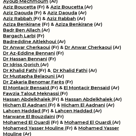
Ayoub Mechmoum
(Ar)
Aziz Boucetta
(Fr) &
Aziz Boucetta
(Ar)
Aziz Daouda
(Fr) &
Aziz Daouda
(Ar)
Aziz Rabbah
(Fr) &
Aziz Rabbah
(Ar)
Aziza Benkirane
(Fr) &
Aziza Benkirane
(Ar)
Badr Ben Allach
(Ar)
Bargach Larbi
(Fr)
Badreddine Aitlekhoui
(Ar)
Dr Anwar Cherkaoui
(Fr) &
Dr Anwar Cherkaoui
(Ar)
Dr Az-Eddine Bennani
(Fr)
Dr Hassan Bennani
(Fr)
Dr Idriss Qorich
(Ar)
Dr Khalid Fathi
(Fr) &
​
Dr Khalid Fathi
(Ar)
Dr Mustapha Belaouni
(Ar)
Dr Zakaria Benomar Farès
(Fr)
El Montacir Bensaid
(Fr) &
El Montacir Bensaid
(Ar)
Fawzia Talout Meknassi
(Fr)
Hassan Abdelkhalek
(Fr) &
Hassan Abdelkhalek
(Ar)
Hicham El Aadnani
(Fr) &
Hicham El Aadnani
(Ar)
Lahcen Haddad
(Fr) &
Lahcen Haddad
(Ar)
Marwane El Bouzdaini
(Fr)
Mohamed El Ouardi
(Fr) &
Mohamed El Ouardi
(Ar)
Mohamed Yasser Mouline
(Fr) &
Mohamed Yasser
Mouline
(Ar)