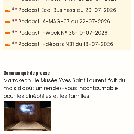
VIDÉOS & CLIP +
LES PLUS RÉCENTS
CLASSEURS
دِيمَا المَغرِب Clip
Clip : 🎵Allez, allez ! Ramenez-nous cette
coupe à la maison !
🎵Bulldozer Blues
Clip : 🎵 LE BLUES DE L'IA
🎵 Ormuzera bien, qui ormuzera le dernier
Reportages
Nizar Baraka préside à Marrakech une rencontre
sur la régionalisation avancée et l’équité