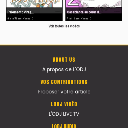
Paiement : Virag...
Casablanca au cœur d...
4 min 39 sec
- Vues : 0
4 min 7 sec
- Vues : 0
Voir toutes les vidéos
ABOUT US
A propos de L'ODJ
VOS CONTRIBUTIONS
Proposer votre article
LODJ VIDÉO
L'ODJ LIVE TV
LODJ AUDIO