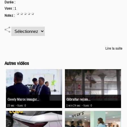
Durée :
Vues :
1
Notez :
Lire la suite
Autres vidéos
​Geely Maroc inaugur...
Gibraltar rejoin...
23 sec
- Vues : 0
1 min 24 sec
- Vues : 0