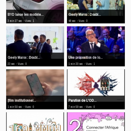
​BYD lance les modèle...
Geely Maroc : Doubl...
3 min 27 sec
- Vues : 1
48 sec
- Vues : 0
Geely Maroc : Doubl...
Une proposition de lo...
23 sec
- Vues : 0
1 min 20 sec
- Vues : 1
[film institutionnel...
Parution de L'OD...
1 min 50 sec
- Vues : 0
7 min 59 sec
- Vues : 0