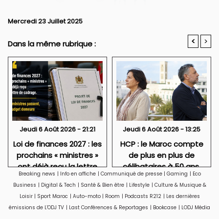
Mercredi 23 Juillet 2025
<
>
Dans la même rubrique :
Jeudi 6 Août 2026 - 21:21
Jeudi 6 Août 2026 - 13:25
Loi de finances 2027 : les
HCP : le Maroc compte
prochains « ministres »
de plus en plus de
ont déjà reçu la lettre
célibataires à 50 ans,
Breaking news
|
Info en affiche
|
Communiqué de presse
|
Gaming
|
Eco
de cadrage
particulièrement des
Business
|
Digital & Tech
|
Santé & Bien être
|
Lifestyle
|
Culture & Musique &
femmes
Loisir
|
Sport Maroc
|
Auto-moto
|
Room
|
Podcasts R212
|
Les dernières
émissions de L'ODJ TV
|
Last Conférences & Reportages
|
Bookcase
|
LODJ Média