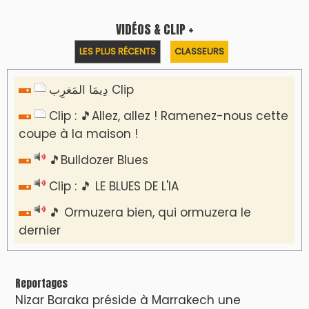
VIDÉOS & CLIP +
LES PLUS RÉCENTS
CLASSEURS
دِيمَا المَغرِب Clip
Clip : 🎵Allez, allez ! Ramenez-nous cette
coupe à la maison !
🎵Bulldozer Blues
Clip : 🎵 LE BLUES DE L'IA
🎵 Ormuzera bien, qui ormuzera le
dernier
Reportages
Nizar Baraka préside à Marrakech une