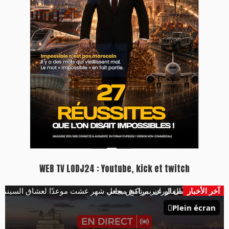
WEB TV LODJ24 : Youtube, kick et twitch
آخر الأخبار
السينما والأطفال عبر برنامج مجاني
متحف إيف سان لوران بمراكش يجعل شهر غشت موعدًا لعشاق السينما وا
Plein écran