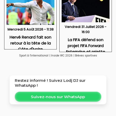
Vendredi 31 Juillet 2026 -
Mercredi 5 Août 2026 - 11:38
16:00
Hervé Renard fait son
La FIFA défend son
retour à la tête de la
projet FIFA Forward
Côte d'Ivoire
Enterprise et rejette
Sport à l'international
|
Inside WC 2026
|
Brèves sportives
toute idée de
privatisation
Restez informé ! Suivez
Lodj DJ
sur
WhatsApp !
Suivez-nous sur WhatsApp