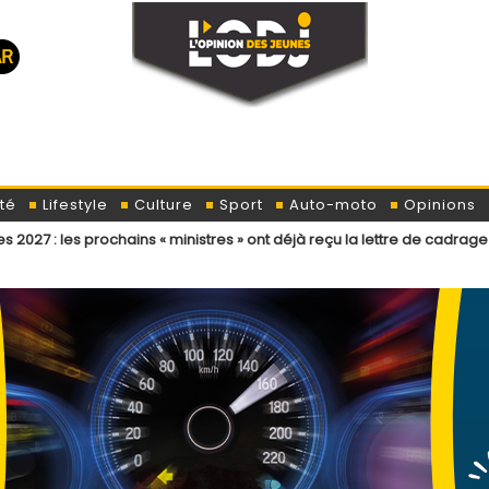
té
Lifestyle
Culture
Sport
Auto-moto
Opinions
chains « ministres » ont déjà reçu la lettre de cadrage
Élections lé