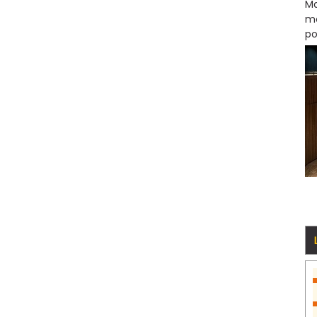
Ma
mo
po