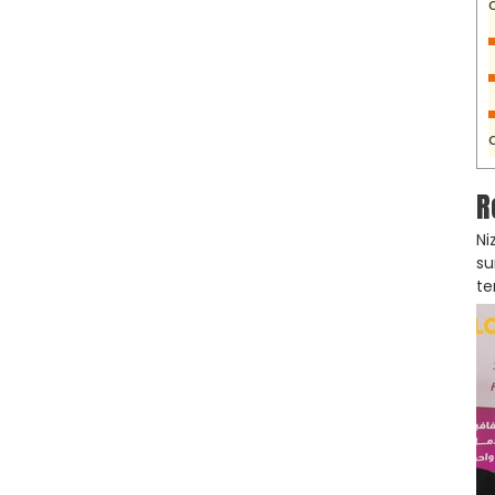
R
Ni
su
te