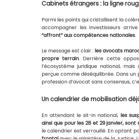
Cabinets étrangers : la ligne rou
Parmi les points qui cristallisent la colèr
accompagner les investisseurs arrive
“affront” aux compétences nationales
.
Le message est clair :
les avocats maroc
propre terrain
. Derrière cette opposi
l’écosystème juridique national, mais
perçue comme déséquilibrée. Dans un pays
profession d’avocat sans consensus, c’es
Un calendrier de mobilisation dé
En attendant le sit-in national,
les sus
ainsi que pour les 28 et 29 janvier, son
le calendrier est verrouillé. En optant 
frontal
avec le ministère de la Justice.