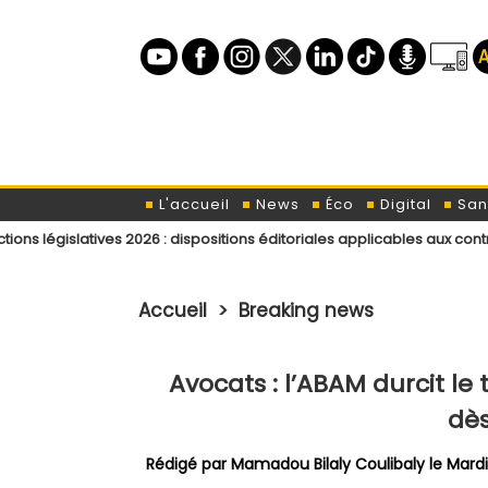
L'accueil
News
Éco
Digital
San
ves 2026 : dispositions éditoriales applicables aux contributeurs et in
Accueil
>
Breaking news
Avocats : l’ABAM durcit l
dès
Rédigé par
Mamadou Bilaly Coulibaly
le Mardi