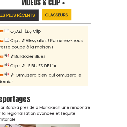
VIDÉOS & CLIP +
CLASSEURS
LES PLUS RÉCENTS
دِيمَا المَغرِب Clip
Clip : 🎵Allez, allez ! Ramenez-nous
cette coupe à la maison !
🎵Bulldozer Blues
Clip : 🎵 LE BLUES DE L'IA
🎵 Ormuzera bien, qui ormuzera le
dernier
eportages
zar Baraka préside à Marrakech une rencontre
r la régionalisation avancée et l’équité
rritoriale