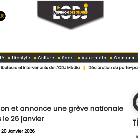
té
Lifestyle
Culture
Sport
Auto-moto
Opinions
tervenants de L’ODJ Média
Déclaration du porte-parole officiel du
e ton et annonce une grève nationale
 le 26 janvier
T
 20 Janvier 2026
Té