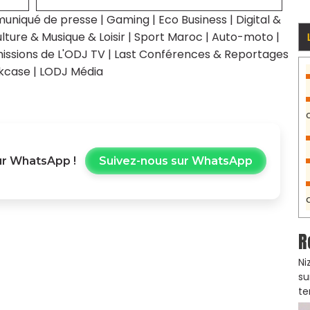
uniqué de presse
|
Gaming
|
Eco Business
|
Digital &
lture & Musique & Loisir
|
Sport Maroc
|
Auto-moto
|
issions de L'ODJ TV
|
Last Conférences & Reportages
kcase
|
LODJ Média
r WhatsApp !
Suivez-nous sur WhatsApp
R
Ni
su
te