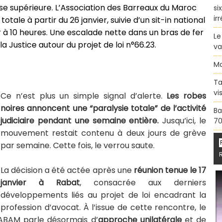
se supérieure. L’Association des Barreaux du Maroc
si
ir
le à partir du 26 janvier, suivie d’un sit-in national
r à 10 heures. Une escalade nette dans un bras de fer
Le
 Justice autour du projet de loi n°66.23.
va
Ma
Ta
vi
Ce n’est plus un simple signal d’alerte.
Les robes
noires annoncent une “paralysie totale” de l’activité
Ba
judiciaire pendant une semaine entière.
Jusqu’ici, le
70
mouvement restait contenu à deux jours de grève
par semaine. Cette fois, le verrou saute.
La décision a été actée après une
réunion tenue le 17
janvier à Rabat
, consacrée aux derniers
développements liés au projet de loi encadrant la
profession d’avocat. À l’issue de cette rencontre, le
L’ABAM parle désormais d’
approche unilatérale
et de