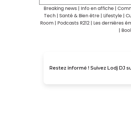
Breaking news
|
Info en affiche
|
Comm
Tech
|
Santé & Bien être
|
Lifestyle
|
Cu
Room
|
Podcasts R212
|
Les dernières ém
|
Boo
Restez informé ! Suivez
Lodj DJ
su