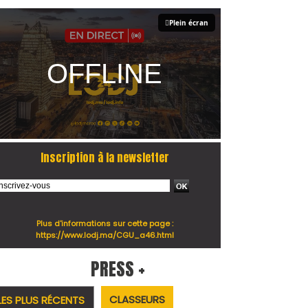
Plein écran
Inscription à la newsletter
Plus d'informations sur cette page :
https://www.lodj.ma/CGU_a46.html
PRESS +
CLASSEURS
LES PLUS RÉCENTS