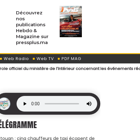
Découvrez
nos
publications
Hebdo &
Magazine sur
pressplus.ma
Web Radio
Web TV
PDF MAG
 ministère de l’Intérieur concernant les événements récemment surven
ÉLÉGRAMME
touan : cinq chauffeurs de taxi écopent de