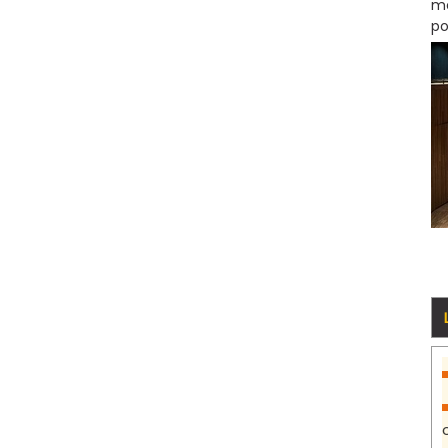
mo
po