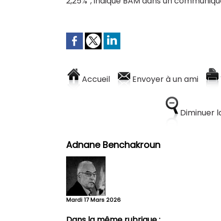
2,25%”, indique BAM dans un communiqu
Accueil
Envoyer à un ami
Diminuer la
Adnane Benchakroun
Mardi 17 Mars 2026
Dans la même rubrique :