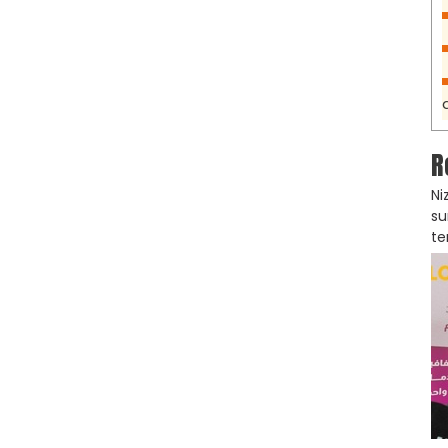
R
Ni
su
te