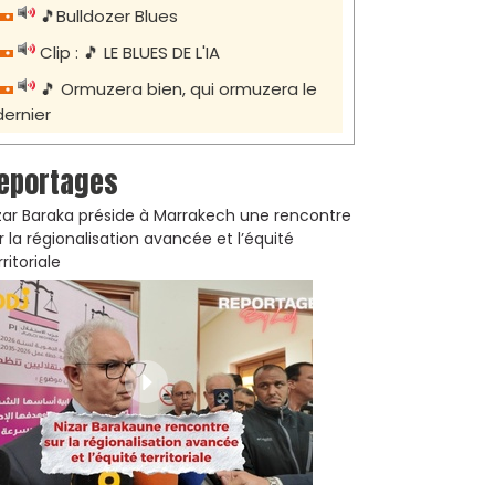
🎵Bulldozer Blues
Clip : 🎵 LE BLUES DE L'IA
🎵 Ormuzera bien, qui ormuzera le
dernier
eportages
zar Baraka préside à Marrakech une rencontre
r la régionalisation avancée et l’équité
rritoriale