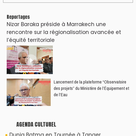
Nacim Haddad en Concert à Tétouan – Ayta
World Tour 2026
Nacim Haddad débarque à Tanger : Le
Souffle du Nord s'éveille !
Nacim Haddad Ayta World Tour à Rabat (
4ème date )
Hatim Ammor En Concert Exclusif à Tanger :
Un show Live Exceptionnel Cet été !