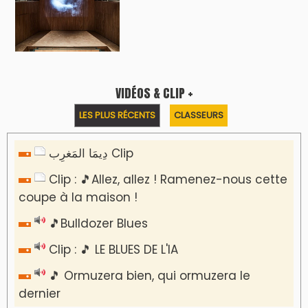
Reportages
Nizar Baraka préside à Marrakech une
rencontre sur la régionalisation avancée et
l’équité territoriale
​Lancement de la plateforme “Observatoire
des projets” du Ministère de l’Équipement et
de l’Eau
AGENDA CULTUREL
Dunia Batma en Tournée à Tanger