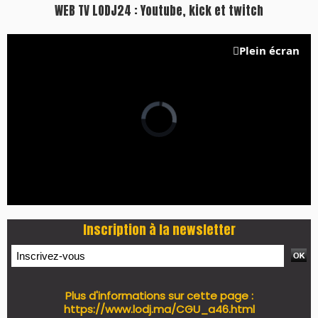
PRESS +
LES PLUS RÉCENTS
CLASSEURS
7 days santé & conso du 31-07-2026
I-MAG-Spécial Fête du Trône 2026
7 days Culture du 29-07-2026
7 days tech du 28-07-2026
7 days Auto-Moto du 27-07-2026
PODCAST +