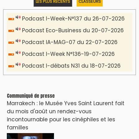
VIDÉOS & CLIP +
LES PLUS RÉCENTS
CLASSEURS
دِيمَا المَغرِب Clip
Clip : 🎵Allez, allez ! Ramenez-nous cette
coupe à la maison !
🎵Bulldozer Blues
Clip : 🎵 LE BLUES DE L'IA
🎵 Ormuzera bien, qui ormuzera le
dernier