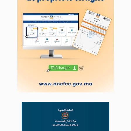
Proposer votre article
LODJ VIDÉO
L'ODJ LIVE TV
LODJ AUDIO
WEB RADIO R212
Copyright © 2022 Groupe de presse Arrissala
Ce site utilise Google Analytics. En continuant à naviguer, vous nous
autorisez à déposer un cookie à des fins de mesure d'audience
|
Plan du site
Syndication