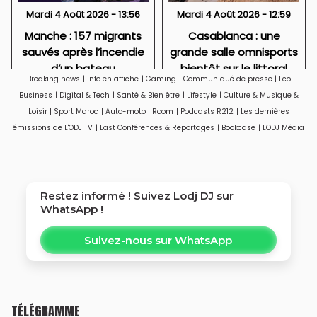
Mardi 4 Août 2026 - 13:56
Mardi 4 Août 2026 - 12:59
Manche : 157 migrants
Casablanca : une
sauvés après l’incendie
grande salle omnisports
d’un bateau
bientôt sur le littoral
Breaking news
|
Info en affiche
|
Gaming
|
Communiqué de presse
|
Eco
d'Aïn Sebaâ
Business
|
Digital & Tech
|
Santé & Bien être
|
Lifestyle
|
Culture & Musique &
Loisir
|
Sport Maroc
|
Auto-moto
|
Room
|
Podcasts R212
|
Les dernières
émissions de L'ODJ TV
|
Last Conférences & Reportages
|
Bookcase
|
LODJ Média
Restez informé ! Suivez
Lodj DJ
sur
WhatsApp !
Suivez-nous sur WhatsApp
TÉLÉGRAMME