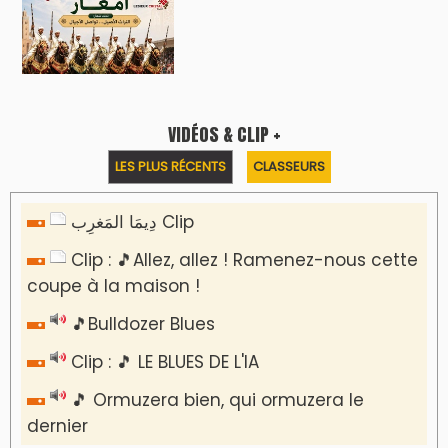
VIDÉOS & CLIP +
LES PLUS RÉCENTS
CLASSEURS
دِيمَا المَغرِب Clip
Clip : 🎵Allez, allez ! Ramenez-nous cette
coupe à la maison !
🎵Bulldozer Blues
Clip : 🎵 LE BLUES DE L'IA
🎵 Ormuzera bien, qui ormuzera le
dernier