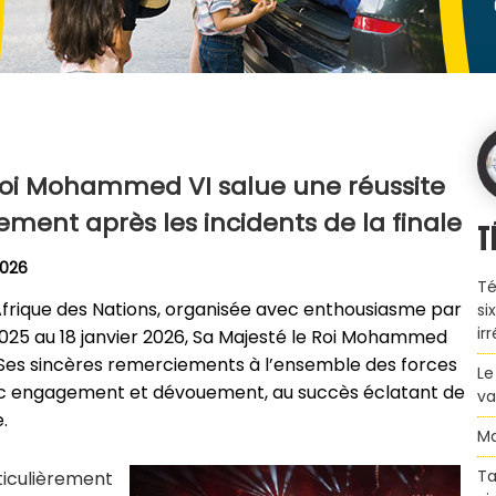
Roi Mohammed VI salue une réussite
sement après les incidents de la finale
T
2026
Té
d’Afrique des Nations, organisée avec enthousiasme par
si
ir
25 au 18 janvier 2026, Sa Majesté le Roi Mohammed
er Ses sincères remerciements à l’ensemble des forces
Le
avec engagement et dévouement, au succès éclatant de
va
.
Ma
Ta
ticulièrement