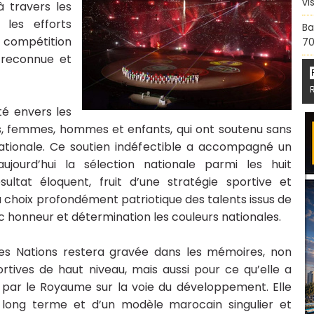
vi
à travers les
 les efforts
Ba
e compétition
70
 reconnue et
té envers les
s, femmes, hommes et enfants, qui ont soutenu sans
nationale. Ce soutien indéfectible a accompagné un
jourd’hui la sélection nationale parmi les huit
ltat éloquent, fruit d’une stratégie sportive et
du choix profondément patriotique des talents issus de
 honneur et détermination les couleurs nationales.
des Nations restera gravée dans les mémoires, non
tives de haut niveau, mais aussi pour ce qu’elle a
i par le Royaume sur la voie du développement. Elle
 long terme et d’un modèle marocain singulier et