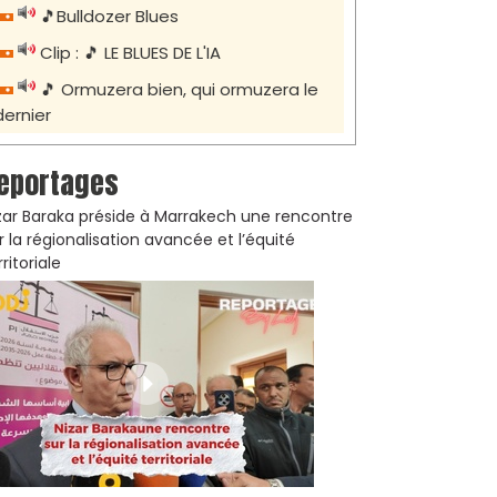
🎵Bulldozer Blues
Clip : 🎵 LE BLUES DE L'IA
🎵 Ormuzera bien, qui ormuzera le
dernier
eportages
zar Baraka préside à Marrakech une rencontre
r la régionalisation avancée et l’équité
rritoriale