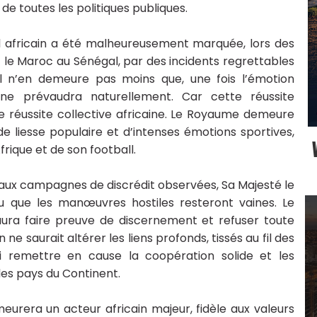
e toutes les politiques publiques.
ll africain a été malheureusement marquée, lors des
 le Maroc au Sénégal, par des incidents regrettables
l n’en demeure pas moins que, une fois l’émotion
icaine prévaudra naturellement. Car cette réussite
e réussite collective africaine. Le Royaume demeure
s de liesse populaire et d’intenses émotions sportives,
rique et de son football.
aux campagnes de discrédit observées, Sa Majesté le
ncu que les manœuvres hostiles resteront vaines. Le
aura faire preuve de discernement et refuser toute
 ne saurait altérer les liens profonds, tissés au fil des
 ni remettre en cause la coopération solide et les
les pays du Continent.
rera un acteur africain majeur, fidèle aux valeurs