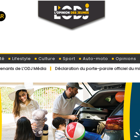
té
Lifestyle
Culture
Sport
Auto-moto
Opinions
J Média
Déclaration du porte-parole officiel du ministère de l’In