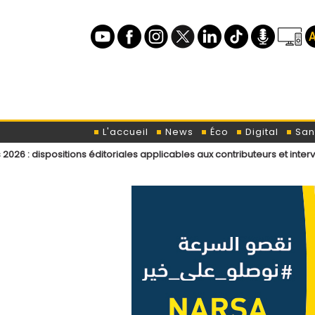
L'accueil
News
Éco
Digital
San
tions éditoriales applicables aux contributeurs et intervenants de L’OD