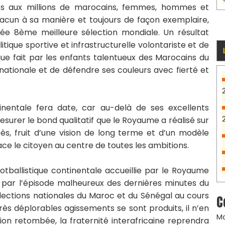
ts aux millions de marocains, femmes, hommes et
hacun à sa manière et toujours de façon exemplaire,
ssée 8ème meilleure sélection mondiale. Un résultat
ique sportive et infrastructurelle volontariste et de
ique fait par les enfants talentueux des Marocains du
nationale et de défendre ses couleurs avec fierté et
inentale fera date, car au-delà de ses excellents
mesurer le bond qualitatif que le Royaume a réalisé sur
s, fruit d’une vision de long terme et d’un modèle
ce le citoyen au centre de toutes les ambitions.
otballistique continentale accueillie par le Royaume
 par l’épisode malheureux des dernières minutes du
lections nationales du Maroc et du Sénégal au cours
C
rès déplorables agissements se sont produits, il n’en
Ma
on retombée, la fraternité interafricaine reprendra