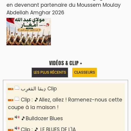
en devenant partenaire du Moussem Moulay
Abdellah Amghar 2026
VIDÉOS & CLIP +
LES PLUS RÉCENTS
CLASSEURS
دِيمَا المَغرِب Clip
Clip : 🎵Allez, allez ! Ramenez-nous cette
coupe à la maison !
🎵Bulldozer Blues
Clip : 🎵 LE BLUES DE L'IA