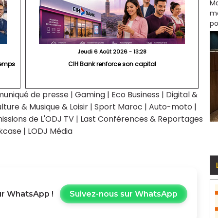
Ma
mo
po
Jeudi 6 Août 2026 - 13:28
 temps
CIH Bank renforce son capital
uniqué de presse
|
Gaming
|
Eco Business
|
Digital &
lture & Musique & Loisir
|
Sport Maroc
|
Auto-moto
|
issions de L'ODJ TV
|
Last Conférences & Reportages
kcase
|
LODJ Média
r WhatsApp !
Suivez-nous sur WhatsApp