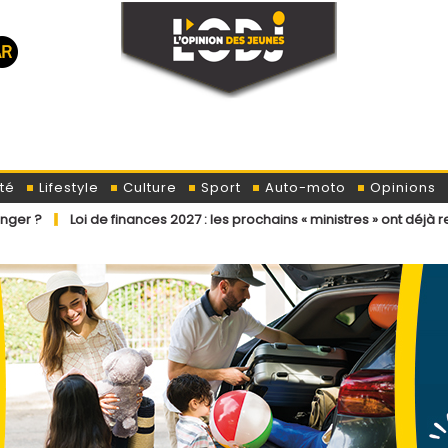
té
Lifestyle
Culture
Sport
Auto-moto
Opinions
e finances 2027 : les prochains « ministres » ont déjà reçu la lettre de