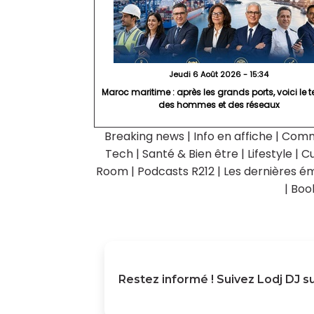
Jeudi 6 Août 2026 - 15:34
Maroc maritime : après les grands ports, voici le
des hommes et des réseaux
Breaking news
|
Info en affiche
|
Comm
Tech
|
Santé & Bien être
|
Lifestyle
|
Cu
Room
|
Podcasts R212
|
Les dernières ém
|
Boo
Restez informé ! Suivez
Lodj DJ
su