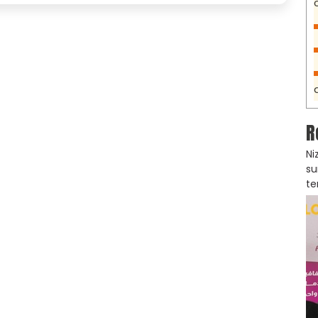
R
Ni
su
te