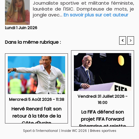
Journaliste sportive et militante féministe,
lauréate de l'ISIC. Dompteuse de mots, je
jongle avec...
En savoir plus sur cet auteur
Lundi 1 Juin 2026
<
>
Dans la même rubrique :
Vendredi 31 Juillet 2026 -
Mercredi 5 Août 2026 - 11:38
16:00
Hervé Renard fait son
La FIFA défend son
retour à la tête de la
projet FIFA Forward
Côte d'Ivoire
Enterprise et rejette
Sport à l'international
|
Inside WC 2026
|
Brèves sportives
toute idée de