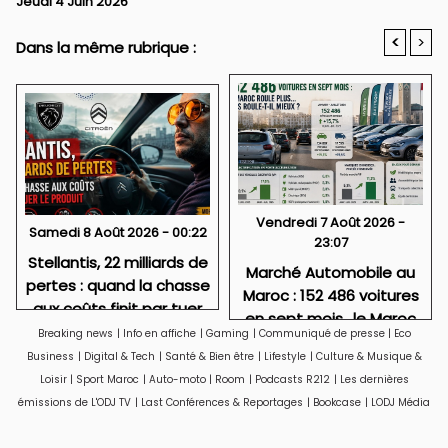
Jeudi 4 Juin 2026
<
>
Dans la même rubrique :
Vendredi 7 Août 2026 -
Samedi 8 Août 2026 - 00:22
23:07
Stellantis, 22 milliards de
Marché Automobile au
pertes : quand la chasse
Maroc : 152 486 voitures
aux coûts finit par tuer
en sept mois.. le Maroc
le produit
Breaking news
|
Info en affiche
|
Gaming
|
Communiqué de presse
|
Eco
roule plus.. mais roule-t-
Business
|
Digital & Tech
|
Santé & Bien être
|
Lifestyle
|
Culture & Musique &
il mieux ?
Loisir
|
Sport Maroc
|
Auto-moto
|
Room
|
Podcasts R212
|
Les dernières
émissions de L'ODJ TV
|
Last Conférences & Reportages
|
Bookcase
|
LODJ Média