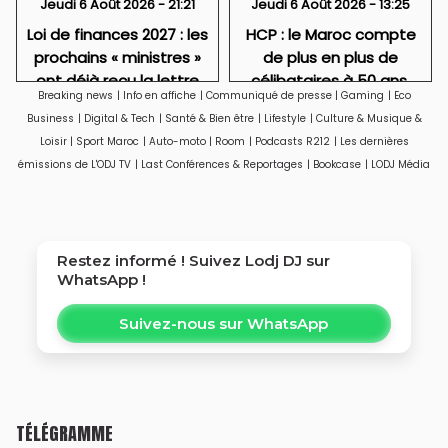
Jeudi 6 Août 2026 - 21:21
Jeudi 6 Août 2026 - 13:25
Loi de finances 2027 : les
HCP : le Maroc compte
prochains « ministres »
de plus en plus de
ont déjà reçu la lettre
célibataires à 50 ans,
Breaking news
|
Info en affiche
|
Communiqué de presse
|
Gaming
|
Eco
de cadrage
particulièrement des
Business
|
Digital & Tech
|
Santé & Bien être
|
Lifestyle
|
Culture & Musique &
femmes
Loisir
|
Sport Maroc
|
Auto-moto
|
Room
|
Podcasts R212
|
Les dernières
émissions de L'ODJ TV
|
Last Conférences & Reportages
|
Bookcase
|
LODJ Média
Restez informé ! Suivez
Lodj DJ
sur
WhatsApp !
Suivez-nous sur WhatsApp
TÉLÉGRAMME