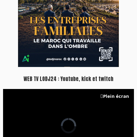
Inscription à la newsletter
Plus d'informations sur cette page :
https://www.lodj.ma/CGU_a46.html
PRESS +
LES PLUS RÉCENTS
CLASSEURS
7 days santé & conso du 31-07-2026