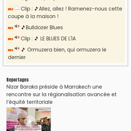
​Lancement de la plateforme “Observatoire
des projets” du Ministère de l’Équipement et
de l’Eau
AGENDA CULTUREL
Devenez la Star de la Soirée : Vibrez au
rythme de "Cassette 90" à Agadir !
Le Summer Tour d'Humouraji s'installe à Rabat
!
Dunia Batma en Tournée à Tanger
Nacim Haddad en Concert à Tétouan – Ayta
World Tour 2026
Nacim Haddad débarque à Tanger : Le