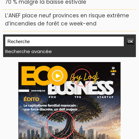
70 % malgré la baisse estivale
L’ANEF place neuf provinces en risque extrême
d’incendies de forêt ce week-end
Recherche avancée
WEB TV LODJ24 : Youtube, kick et twitch
Plein écran