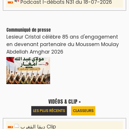
Clip : 🎵Allez, allez ! Ramenez-nous cette
coupe à la maison !
🎵Bulldozer Blues
Clip : 🎵 LE BLUES DE L'IA
🎵 Ormuzera bien, qui ormuzera le
dernier
Reportages
Nizar Baraka préside à Marrakech une
rencontre sur la régionalisation avancée et
l’équité territoriale