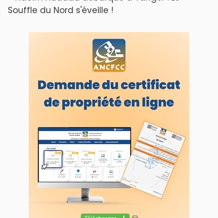
L'ODJ LIVE TV
LODJ AUDIO
WEB RADIO R212
Copyright © 2022 Groupe de presse Arrissala
Ce site utilise Google Analytics. En continuant à naviguer, vous nous
autorisez à déposer un cookie à des fins de mesure d'audience
|
Plan du site
Syndication