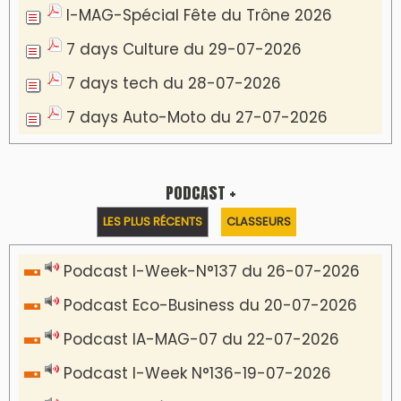
Podcast I-débats N31 du 18-07-2026
Communiqué de presse
Lesieur Cristal célèbre 85 ans d'engagement
en devenant partenaire du Moussem Moulay
Abdellah Amghar 2026
VIDÉOS & CLIP +
LES PLUS RÉCENTS
CLASSEURS
دِيمَا المَغرِب Clip