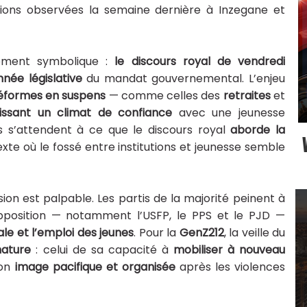
sions observées la semaine dernière à Inzegane et
moment symbolique :
le discours royal de vendredi
nnée législative
du mandat gouvernemental. L’enjeu
réformes en suspens
— comme celles des
retraites
et
lissant un climat de confiance
avec une jeunesse
s s’attendent à ce que le discours royal
aborde la
exte où le fossé entre institutions et jeunesse semble
ion est palpable. Les partis de la majorité peinent à
opposition — notamment l’USFP, le PPS et le PJD —
iale et l’emploi des jeunes
. Pour la
GenZ212
, la veille du
nature
: celui de sa capacité à
mobiliser à nouveau
son
image pacifique et organisée
après les violences