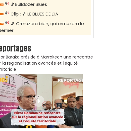
🎵Bulldozer Blues
Clip : 🎵 LE BLUES DE L'IA
🎵 Ormuzera bien, qui ormuzera le
dernier
eportages
zar Baraka préside à Marrakech une rencontre
r la régionalisation avancée et l’équité
rritoriale