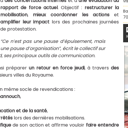
à
des concertations internes
et à
une évaluation du
vi
rapport de force actuel
. Objectif :
restructurer la
Ba
mobilisation
,
mieux coordonner les actions
et
70
amplifier leur impact
lors des prochaines journées
de protestation.
“Ce n’est pas une pause d’épuisement, mais
une pause d’organisation”, écrit le collectif sur
, ses principaux outils de communication.
nsi préparer
un retour en force jeudi
, à travers
des
ieurs villes du Royaume.
n même socle de revendications :
hannouch
,
cation et de la santé
,
rrêtés
lors des dernières mobilisations.
fique
de son action et affirme vouloir
faire entendre