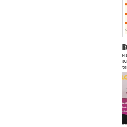
R
Ni
su
te