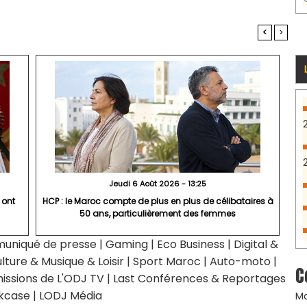
<
>
Jeudi 6 Août 2026 - 13:25
 ont
HCP : le Maroc compte de plus en plus de célibataires à
50 ans, particulièrement des femmes
uniqué de presse
|
Gaming
|
Eco Business
|
Digital &
lture & Musique & Loisir
|
Sport Maroc
|
Auto-moto
|
C
issions de L'ODJ TV
|
Last Conférences & Reportages
kcase
|
LODJ Média
Ma