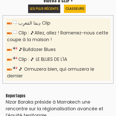
VIDÉOS & CLIP +
LES PLUS RÉCENTS
CLASSEURS
دِيمَا المَغرِب Clip
Clip : 🎵Allez, allez ! Ramenez-nous cette
coupe à la maison !
🎵Bulldozer Blues
Clip : 🎵 LE BLUES DE L'IA
🎵 Ormuzera bien, qui ormuzera le
dernier
Reportages
Nizar Baraka préside à Marrakech une
rencontre sur la régionalisation avancée et
l’équité territoriale