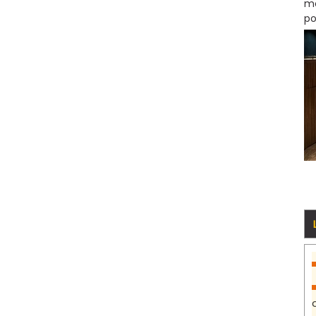
mo
po