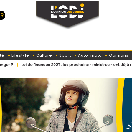
té
Lifestyle
Culture
Sport
Auto-moto
Opinions
 de finances 2027 : les prochains « ministres » ont déjà reçu la lettre 