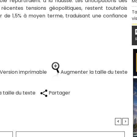
le repartiraient à la hausse. Les anticipations des
Ma
 récentes tensions géopolitiques, restent toutefois
Ta
ur de 1,5% à moyen terme, traduisant une confiance
vi
Version imprimable
Augmenter la taille du texte
 taille du texte
Partager
<
>