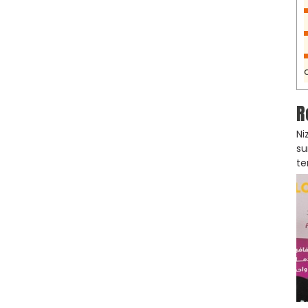
R
Ni
su
te