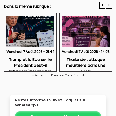
<
>
Dans la même rubrique :
Vendredi 7 Août 2026 - 21:44
Vendredi 7 Août 2026 - 14:05
Trump et la Bourse : le
Thaïlande : attaque
Président peut-il
meurtrière dans une
fabriquer l'information
école
Le Round-up
|
Periscope Maroc & Monde
qui fait gagner Wall
Street ?
Restez informé ! Suivez
Lodj DJ
sur
WhatsApp !