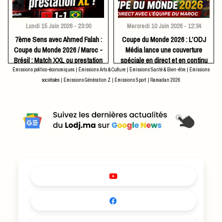
Lundi 15 Juin 2026 - 23:00
Mercredi 10 Juin 2026 - 12:34
7ème Sens avec Ahmed Falah :
​Coupe du Monde 2026 : L’ODJ
Coupe du Monde 2026 / Maroc -
Média lance une couverture
Brésil : Match XXL ou prestation
spéciale en direct et en continu
XL ?
Émissions politico-économiques
|
Émissions Arts & Culture
|
Émissions Santé & Bien-être
|
Émissions
sociétales
|
Émissions Génération Z
|
Émissions Sport
|
Ramadan 2026