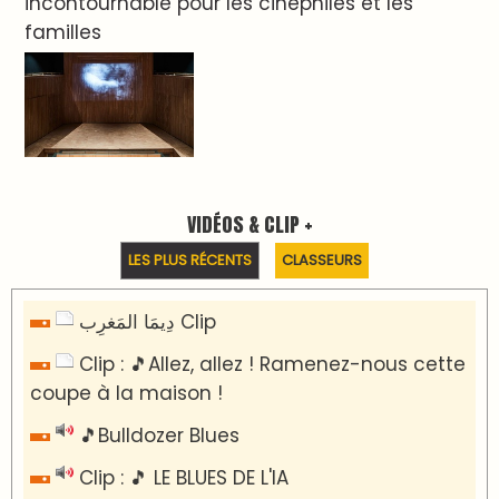
incontournable pour les cinéphiles et les
familles
VIDÉOS & CLIP +
LES PLUS RÉCENTS
CLASSEURS
دِيمَا المَغرِب Clip
Clip : 🎵Allez, allez ! Ramenez-nous cette
coupe à la maison !
🎵Bulldozer Blues
Clip : 🎵 LE BLUES DE L'IA