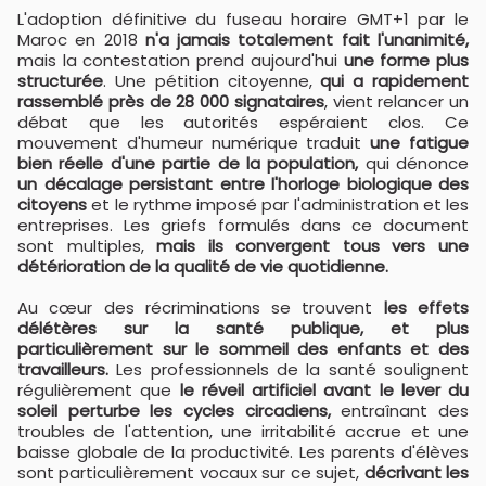
L'adoption définitive du fuseau horaire GMT+1 par le
Maroc en 2018
n'a jamais totalement fait l'unanimité,
mais la contestation prend aujourd'hui
une forme plus
structurée
. Une pétition citoyenne,
qui a rapidement
rassemblé près de 28 000 signataires
, vient relancer un
débat que les autorités espéraient clos. Ce
mouvement d'humeur numérique traduit
une fatigue
bien réelle d'une partie de la population,
qui dénonce
un décalage persistant entre l'horloge biologique des
citoyens
et le rythme imposé par l'administration et les
entreprises. Les griefs formulés dans ce document
sont multiples,
mais ils convergent tous vers une
détérioration de la qualité de vie quotidienne.
Au cœur des récriminations se trouvent
les effets
délétères sur la santé publique, et plus
particulièrement sur le sommeil des enfants et des
travailleurs.
Les professionnels de la santé soulignent
régulièrement que
le réveil artificiel avant le lever du
soleil perturbe les cycles circadiens,
entraînant des
troubles de l'attention, une irritabilité accrue et une
baisse globale de la productivité. Les parents d'élèves
sont particulièrement vocaux sur ce sujet,
décrivant les