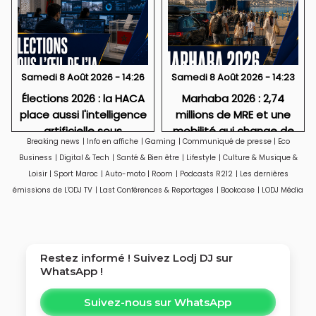
Samedi 8 Août 2026 - 14:26
Samedi 8 Août 2026 - 14:23
Élections 2026 : la HACA
Marhaba 2026 : 2,74
place aussi l'intelligence
millions de MRE et une
artificielle sous
mobilité qui change de
Breaking news
|
Info en affiche
|
Gaming
|
Communiqué de presse
|
Eco
surveillance
visage
Business
|
Digital & Tech
|
Santé & Bien être
|
Lifestyle
|
Culture & Musique &
Loisir
|
Sport Maroc
|
Auto-moto
|
Room
|
Podcasts R212
|
Les dernières
émissions de L'ODJ TV
|
Last Conférences & Reportages
|
Bookcase
|
LODJ Média
Restez informé ! Suivez
Lodj DJ
sur
WhatsApp !
Suivez-nous sur WhatsApp