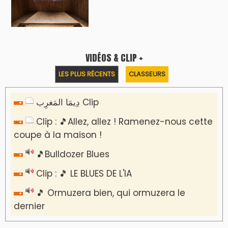
VIDÉOS & CLIP +
LES PLUS RÉCENTS
CLASSEURS
دِيمَا المَغرِب Clip
Clip : 🎵Allez, allez ! Ramenez-nous cette
coupe à la maison !
🎵Bulldozer Blues
Clip : 🎵 LE BLUES DE L'IA
🎵 Ormuzera bien, qui ormuzera le
dernier