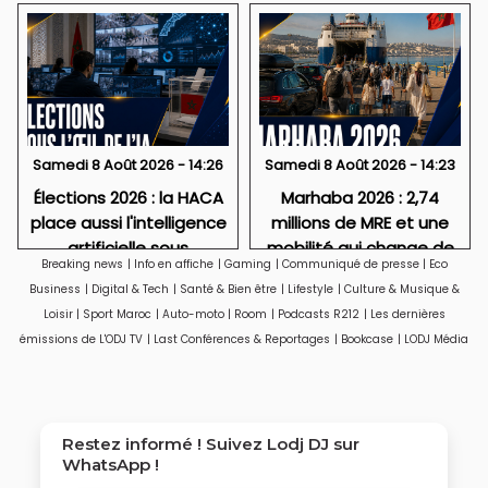
Samedi 8 Août 2026 - 14:26
Samedi 8 Août 2026 - 14:23
Élections 2026 : la HACA
Marhaba 2026 : 2,74
place aussi l'intelligence
millions de MRE et une
artificielle sous
mobilité qui change de
Breaking news
|
Info en affiche
|
Gaming
|
Communiqué de presse
|
Eco
surveillance
visage
Business
|
Digital & Tech
|
Santé & Bien être
|
Lifestyle
|
Culture & Musique &
Loisir
|
Sport Maroc
|
Auto-moto
|
Room
|
Podcasts R212
|
Les dernières
émissions de L'ODJ TV
|
Last Conférences & Reportages
|
Bookcase
|
LODJ Média
Restez informé ! Suivez
Lodj DJ
sur
WhatsApp !