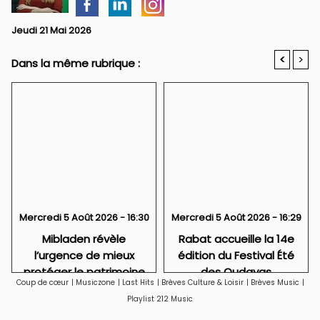
Jeudi 21 Mai 2026
<
>
Dans la même rubrique :
Mercredi 5 Août 2026 - 16:30
Mercredi 5 Août 2026 - 16:29
Mibladen révèle
Rabat accueille la 14e
l’urgence de mieux
édition du Festival Été
protéger le patrimoine
des Oudayas
Coup de cœur
|
Musiczone
|
Last Hits
|
Brèves Culture & Loisir
|
Brèves Music
|
géologique marocain
Playlist 212 Music