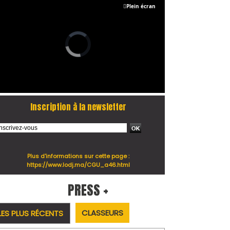
Plein écran
Inscription à la newsletter
Plus d'informations sur cette page :
https://www.lodj.ma/CGU_a46.html
PRESS +
CLASSEURS
LES PLUS RÉCENTS