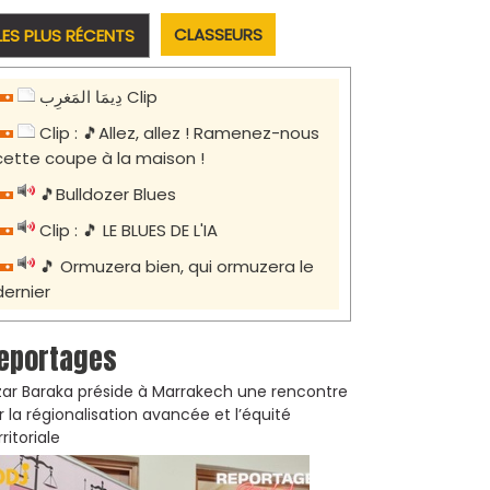
CLASSEURS
LES PLUS RÉCENTS
دِيمَا المَغرِب Clip
Clip : 🎵Allez, allez ! Ramenez-nous
cette coupe à la maison !
🎵Bulldozer Blues
Clip : 🎵 LE BLUES DE L'IA
🎵 Ormuzera bien, qui ormuzera le
dernier
eportages
zar Baraka préside à Marrakech une rencontre
r la régionalisation avancée et l’équité
rritoriale