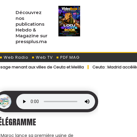
Découvrez
nos
publications
Hebdo &
Magazine sur
pressplus.ma
Web Radio
Web TV
PDF MAG
villes de Ceuta et Melilla
Ceuta : Madrid accélère les retours v
ÉLÉGRAMME
 Maroc lance sa première usine de