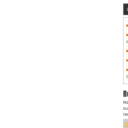
R
Ni
su
te