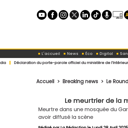
L'accueil
News
Éco
Digital
San
tion du porte-parole officiel du ministère de l’Intérieur concernant
Accueil
>
Breaking news
>
Le Roun
Le meurtrier de la
Meurtre dans une mosquée du Gard :
avoir diffusé la scène
Rédigé par La Rédaction le Lundi 28 Avril 2025