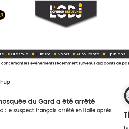
té
Lifestyle
Culture
Sport
Auto-moto
Opinions
 les événements récemment survenus aux points de passage menant aux 
d-up
 mosquée du Gard a été arrêté
 le suspect français arrêté en Italie après
T
Le