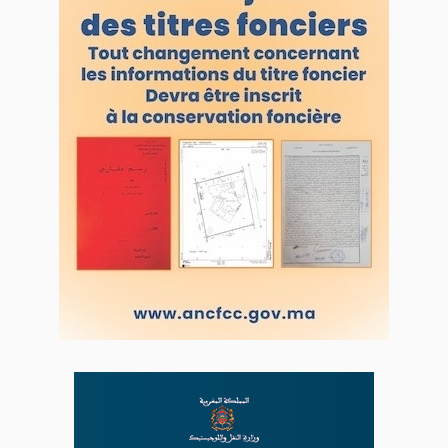
VOS CONTRIBUTIONS
Proposer votre article
LODJ VIDÉO
L'ODJ LIVE TV
LODJ AUDIO
WEB RADIO R212
Copyright © 2022 Groupe de presse Arrissala
Ce site utilise Google Analytics. En continuant à naviguer, vous nous
autorisez à déposer un cookie à des fins de mesure d'audience
|
Plan du site
Syndication