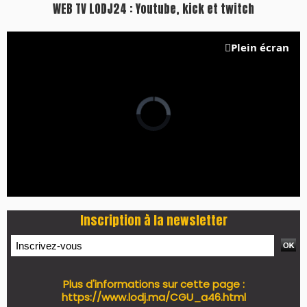
PRESS +
LES PLUS RÉCENTS
CLASSEURS
7 days santé & conso du 31-07-2026
I-MAG-Spécial Fête du Trône 2026
7 days Culture du 29-07-2026
7 days tech du 28-07-2026
7 days Auto-Moto du 27-07-2026
PODCAST +