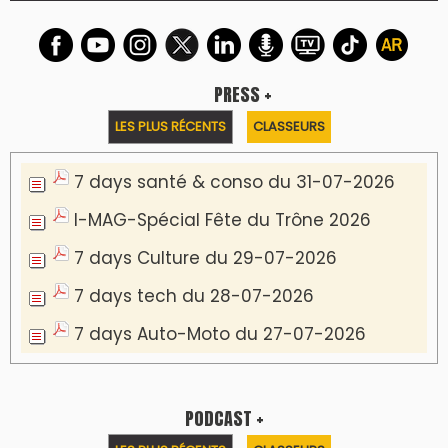
LES PLUS RÉCENTS
CLASSEURS
Podcast I-Week-N°137 du 26-07-2026
Podcast Eco-Business du 20-07-2026
Podcast IA-MAG-07 du 22-07-2026
Podcast I-Week N°136-19-07-2026
Podcast I-débats N31 du 18-07-2026
Communiqué de presse
Marrakech : le Musée Yves Saint Laurent fait
du mois d'août un rendez-vous
incontournable pour les cinéphiles et les
familles