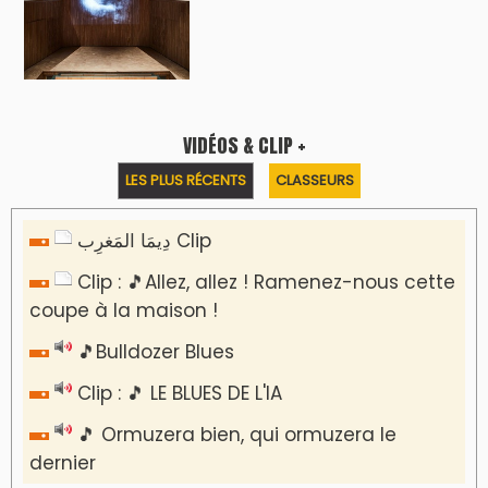
Reportages
Nizar Baraka préside à Marrakech une
rencontre sur la régionalisation avancée et
l’équité territoriale
​Lancement de la plateforme “Observatoire
des projets” du Ministère de l’Équipement et
de l’Eau
AGENDA CULTUREL
Nacim Haddad en Concert à Tétouan – Ayta