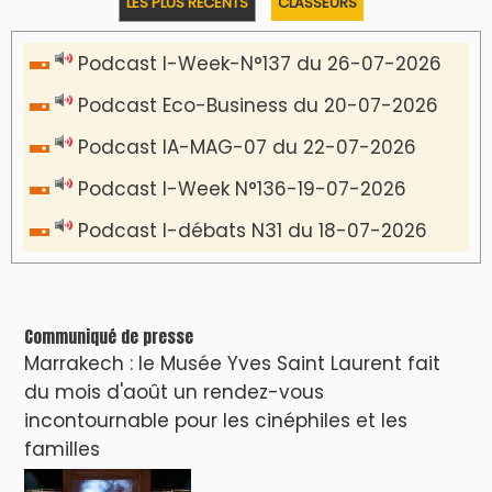
VIDÉOS & CLIP +
LES PLUS RÉCENTS
CLASSEURS
دِيمَا المَغرِب Clip
Clip : 🎵Allez, allez ! Ramenez-nous cette
coupe à la maison !
🎵Bulldozer Blues
Clip : 🎵 LE BLUES DE L'IA
🎵 Ormuzera bien, qui ormuzera le
dernier