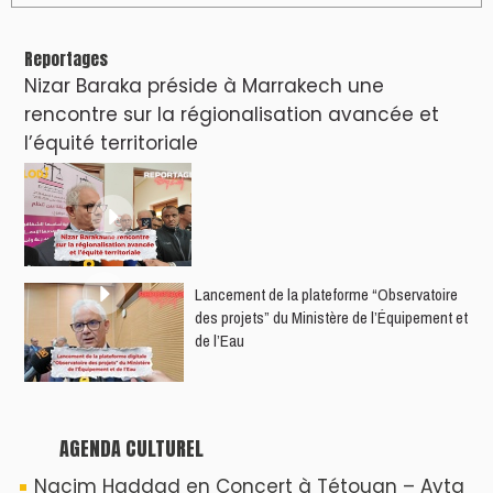
World Tour 2026
Nacim Haddad débarque à Tanger : Le
Souffle du Nord s'éveille !
Nacim Haddad Ayta World Tour à Rabat (
4ème date )
Hatim Ammor En Concert Exclusif à Tanger :
Un show Live Exceptionnel Cet été !
YASSAR présente son nouveau spectacle
"LAMHAYAB" à Rabat