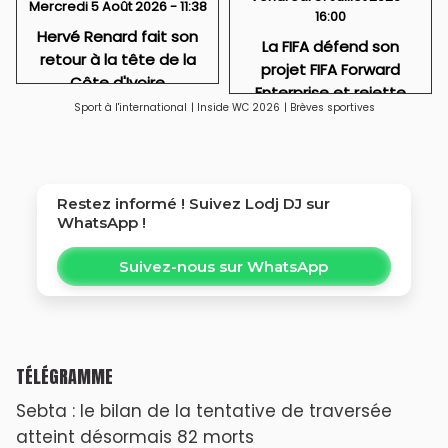
Mercredi 5 Août 2026 - 11:38
16:00
Hervé Renard fait son
La FIFA défend son
retour à la tête de la
projet FIFA Forward
Côte d'Ivoire
Enterprise et rejette
Sport à l'international
|
Inside WC 2026
|
Brèves sportives
toute idée de
privatisation
Restez informé ! Suivez
Lodj DJ
sur
WhatsApp !
Suivez-nous sur WhatsApp
TÉLÉGRAMME
Sebta : le bilan de la tentative de traversée
atteint désormais 82 morts