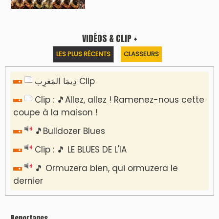
VIDÉOS & CLIP +
LES PLUS RÉCENTS
CLASSEURS
دِيمَا المَغرِب Clip
Clip : 🎵Allez, allez ! Ramenez-nous cette
coupe à la maison !
🎵Bulldozer Blues
Clip : 🎵 LE BLUES DE L'IA
🎵 Ormuzera bien, qui ormuzera le
dernier
Reportages