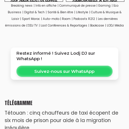
ont déjà reçu la lettre
célibataires à 50 ans,
Breaking news
|
Info en affiche
|
Communiqué de presse
|
Gaming
|
Eco
de cadrage
particulièrement des
Business
|
Digital & Tech
|
Santé & Bien être
|
Lifestyle
|
Culture & Musique &
femmes
Loisir
|
Sport Maroc
|
Auto-moto
|
Room
|
Podcasts R212
|
Les dernières
émissions de L'ODJ TV
|
Last Conférences & Reportages
|
Bookcase
|
LODJ Média
Restez informé ! Suivez
Lodj DJ
sur
WhatsApp !
Suivez-nous sur WhatsApp
TÉLÉGRAMME
Tétouan : cinq chauffeurs de taxi écopent de
six mois de prison pour aide à la migration
irrégulière