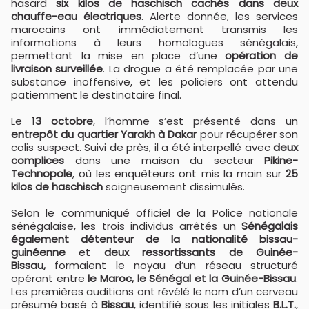
hasard
six kilos de haschisch cachés dans deux
chauffe-eau électriques
. Alerte donnée, les services
marocains ont immédiatement transmis les
informations à leurs homologues sénégalais,
permettant la mise en place d’une
opération de
livraison surveillée
. La drogue a été remplacée par une
substance inoffensive, et les policiers ont attendu
patiemment le destinataire final.
Le
13 octobre
, l’homme s’est présenté dans un
entrepôt du quartier Yarakh à Dakar
pour récupérer son
colis suspect. Suivi de près, il a été interpellé avec
deux
complices
dans une maison du secteur
Pikine-
Technopole
, où les enquêteurs ont mis la main sur
25
kilos de haschisch
soigneusement dissimulés.
Selon le communiqué officiel de la Police nationale
sénégalaise, les trois individus arrêtés un
Sénégalais
également détenteur de la nationalité bissau-
guinéenne
et
deux ressortissants de Guinée-
Bissau,
formaient le noyau d’un réseau structuré
opérant entre
le Maroc, le Sénégal et la Guinée-Bissau
.
Les premières auditions ont révélé le nom d’un cerveau
présumé basé à
Bissau
, identifié sous les initiales
B.L.T.
,