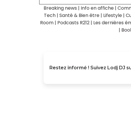
Breaking news
|
Info en affiche
|
Comm
Tech
|
Santé & Bien être
|
Lifestyle
|
Cu
Room
|
Podcasts R212
|
Les dernières ém
|
Boo
Restez informé ! Suivez
Lodj DJ
su