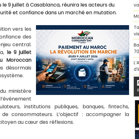
 9 juillet à Casablanca, réunira les acteurs du
va
urité et confiance dans un marché en mutation.
Ma
Ta
tion vers les
vi
confiance des
jeu central.
Ba
70
a,
le 9 juillet
du Moroccan
L’
us désormais
d’
cosystème.
du ministère
l’événement
teurs, institutions publiques, banques, fintechs,
s de consommateurs. L’objectif : accompagner la
citoyen au cœur des réflexions.