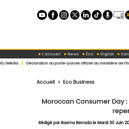
L'accueil
News
Éco
Digital
San
éclaration du porte-parole officiel du ministère de l’Intérieur conc
Accueil
>
Eco Business
Moroccan Consumer Day : l
repe
Rédigé par
Basma Berrada
le Mardi 30 Juin 2