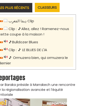
CLASSEURS
LES PLUS RÉCENTS
دِيمَا المَغرِب Clip
Clip : 🎵Allez, allez ! Ramenez-nous
cette coupe à la maison !
🎵Bulldozer Blues
Clip : 🎵 LE BLUES DE L'IA
🎵 Ormuzera bien, qui ormuzera le
dernier
eportages
zar Baraka préside à Marrakech une rencontre
r la régionalisation avancée et l’équité
rritoriale