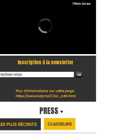
Plein écran
Inscription à la newsletter
Plus d'informations sur cette page :
https://www.lodj.ma/CGU_a46.html
PRESS +
CLASSEURS
LES PLUS RÉCENTS