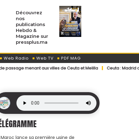
Découvrez
nos
publications
Hebdo &
Magazine sur
pressplus.ma
Web Radio
Web TV
PDF MAG
nt aux villes de Ceuta et Melilla
Ceuta : Madrid accélère les ret
ÉLÉGRAMME
 Maroc lance sa première usine de