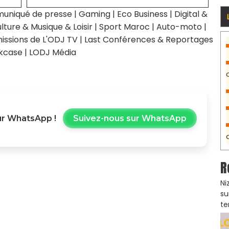
uniqué de presse
|
Gaming
|
Eco Business
|
Digital &
lture & Musique & Loisir
|
Sport Maroc
|
Auto-moto
|
issions de L'ODJ TV
|
Last Conférences & Reportages
kcase
|
LODJ Média
r WhatsApp !
Suivez-nous sur WhatsApp
R
Ni
su
te