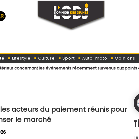
té
Lifestyle
Culture
Sport
Auto-moto
Opinions
ernant les événements récemment survenus aux points de passage mena
es acteurs du paiement réunis pour
nser le marché
T
026
Le