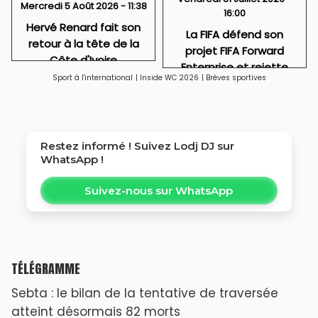
Mercredi 5 Août 2026 - 11:38
16:00
Hervé Renard fait son
La FIFA défend son
retour à la tête de la
projet FIFA Forward
Côte d'Ivoire
Enterprise et rejette
Sport à l'international
|
Inside WC 2026
|
Brèves sportives
toute idée de
privatisation
Restez informé ! Suivez
Lodj DJ
sur
WhatsApp !
Suivez-nous sur WhatsApp
TÉLÉGRAMME
Sebta : le bilan de la tentative de traversée
atteint désormais 82 morts