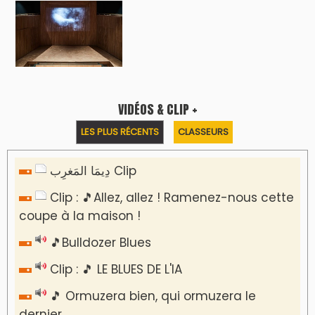
VIDÉOS & CLIP +
LES PLUS RÉCENTS
CLASSEURS
دِيمَا المَغرِب Clip
Clip : 🎵Allez, allez ! Ramenez-nous cette
coupe à la maison !
🎵Bulldozer Blues
Clip : 🎵 LE BLUES DE L'IA
🎵 Ormuzera bien, qui ormuzera le
dernier