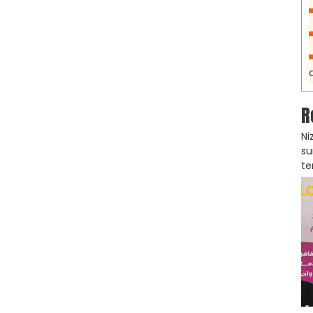
R
Ni
su
te