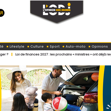
té
Lifestyle
Culture
Sport
Auto-moto
Opinions
 finances 2027 : les prochains « ministres » ont déjà reçu la lettre de 