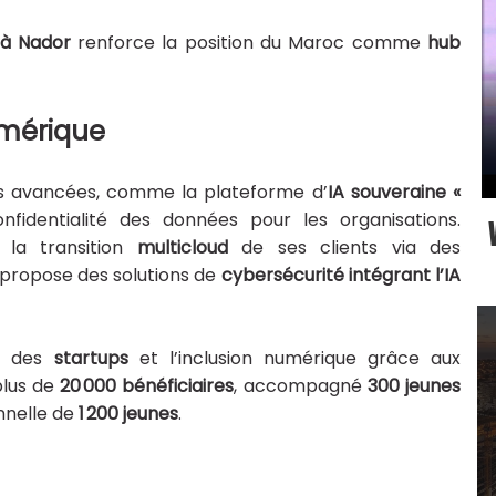
à Nador
renforce la position du Maroc comme
hub
umérique
s avancées, comme la plateforme d’
IA souveraine «
onfidentialité des données pour les organisations.
la transition
multicloud
de ses clients via des
t propose des solutions de
cybersécurité intégrant l’IA
me des
startups
et l’inclusion numérique grâce aux
plus de
20 000 bénéficiaires
, accompagné
300 jeunes
onnelle de
1 200 jeunes
.