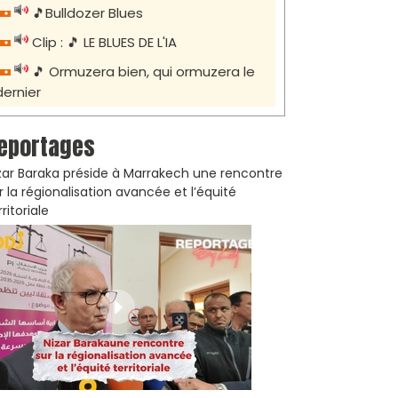
🎵Bulldozer Blues
Clip : 🎵 LE BLUES DE L'IA
🎵 Ormuzera bien, qui ormuzera le
dernier
eportages
zar Baraka préside à Marrakech une rencontre
r la régionalisation avancée et l’équité
rritoriale