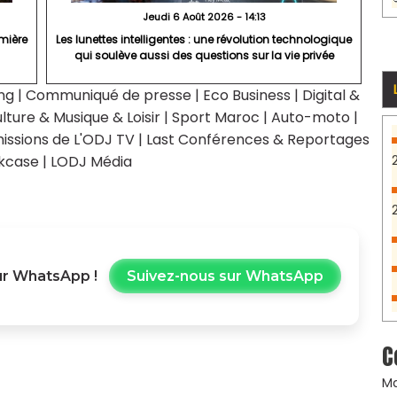
Jeudi 6 Août 2026 - 14:13
mière
Les lunettes intelligentes : une révolution technologique
qui soulève aussi des questions sur la vie privée
ng
|
Communiqué de presse
|
Eco Business
|
Digital &
lture & Musique & Loisir
|
Sport Maroc
|
Auto-moto
|
issions de L'ODJ TV
|
Last Conférences & Reportages
kcase
|
LODJ Média
r WhatsApp !
Suivez-nous sur WhatsApp
C
Ma