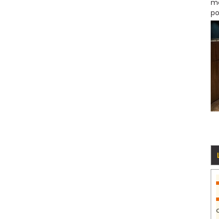
mo
po