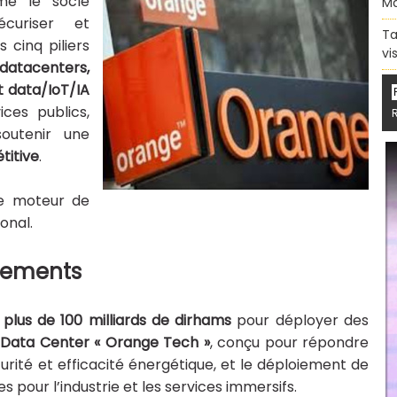
 le socle
Ma
écuriser et
Ta
 cinq piliers
vi
 datacenters,
t data/IoT/IA
ces publics,
soutenir une
titive
.
ble moteur de
onal.
ssements
i
plus de 100 milliards de dirhams
pour déployer des
e
Data Center « Orange Tech »
, conçu pour répondre
urité et efficacité énergétique, et le déploiement de
s pour l’industrie et les services immersifs.