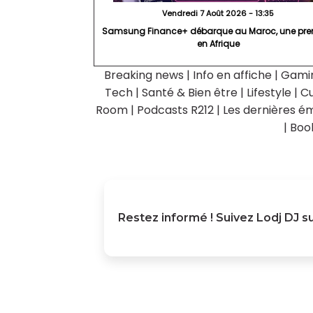
Vendredi 7 Août 2026 - 13:35
Samsung Finance+ débarque au Maroc, une pre
en Afrique
Breaking news
|
Info en affiche
|
Gami
Tech
|
Santé & Bien être
|
Lifestyle
|
Cu
Room
|
Podcasts R212
|
Les dernières ém
|
Boo
Restez informé ! Suivez
Lodj DJ
su