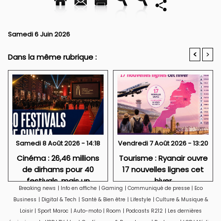
Samedi 6 Juin 2026
<
>
Dans la même rubrique :
Samedi 8 Août 2026 - 14:18
Vendredi 7 Août 2026 - 13:20
Cinéma : 26,46 millions
Tourisme : Ryanair ouvre
de dirhams pour 40
17 nouvelles lignes cet
festivals, mais un
hiver
Breaking news
|
Info en affiche
|
Gaming
|
Communiqué de presse
|
Eco
soutien très concentré
Business
|
Digital & Tech
|
Santé & Bien être
|
Lifestyle
|
Culture & Musique &
Loisir
|
Sport Maroc
|
Auto-moto
|
Room
|
Podcasts R212
|
Les dernières