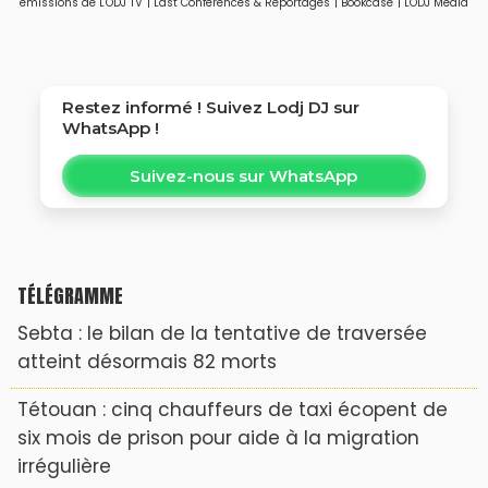
émissions de L'ODJ TV
|
Last Conférences & Reportages
|
Bookcase
|
LODJ Média
Restez informé ! Suivez
Lodj DJ
sur
WhatsApp !
Suivez-nous sur WhatsApp
TÉLÉGRAMME
Sebta : le bilan de la tentative de traversée
atteint désormais 82 morts
Tétouan : cinq chauffeurs de taxi écopent de
six mois de prison pour aide à la migration
irrégulière