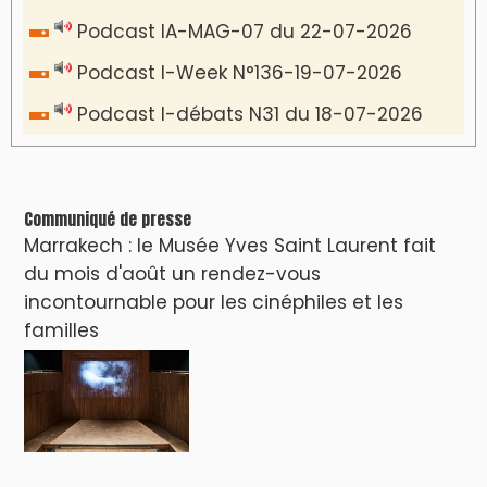
VIDÉOS & CLIP +
LES PLUS RÉCENTS
CLASSEURS
دِيمَا المَغرِب Clip
Clip : 🎵Allez, allez ! Ramenez-nous cette
coupe à la maison !
🎵Bulldozer Blues
Clip : 🎵 LE BLUES DE L'IA
🎵 Ormuzera bien, qui ormuzera le
dernier
Reportages
Nizar Baraka préside à Marrakech une
rencontre sur la régionalisation avancée et