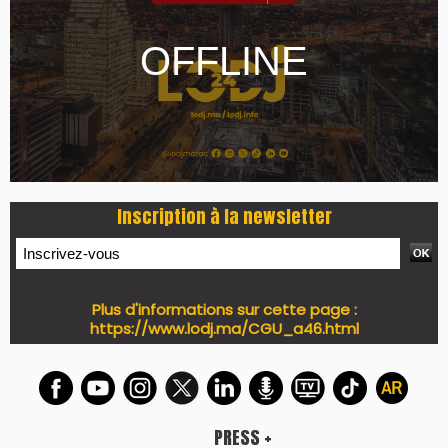
LES PLUS RÉCENTS
CLASSEURS
7 days santé & conso du 31-07-2026
I-MAG-Spécial Fête du Trône 2026
7 days Culture du 29-07-2026
7 days tech du 28-07-2026
7 days Auto-Moto du 27-07-2026
PODCAST +
LES PLUS RÉCENTS
CLASSEURS
Podcast I-Week-N°137 du 26-07-2026
Podcast Eco-Business du 20-07-2026