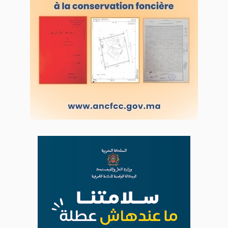
L'ODJ LIVE TV
LODJ AUDIO
WEB RADIO R212
Copyright © 2022 Groupe de presse Arrissala
Ce site utilise Google Analytics. En continuant à naviguer, vous nous
autorisez à déposer un cookie à des fins de mesure d'audience
|
Plan du site
Syndication