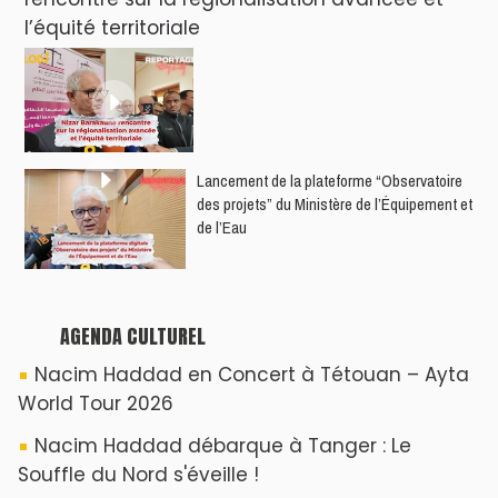
Nacim Haddad Ayta World Tour à Rabat (
4ème date )
Hatim Ammor En Concert Exclusif à Tanger :
Un show Live Exceptionnel Cet été !
YASSAR présente son nouveau spectacle
"LAMHAYAB" à Rabat