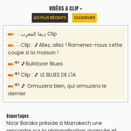
l’équité territoriale
​Lancement de la plateforme “Observatoire
des projets” du Ministère de l’Équipement et
de l’Eau
AGENDA CULTUREL
Nacim Haddad en Concert à Tétouan – Ayta
World Tour 2026
Nacim Haddad débarque à Tanger : Le
Souffle du Nord s'éveille !