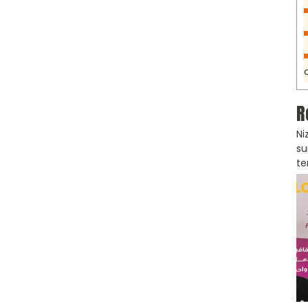
R
Ni
su
te