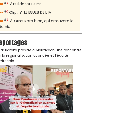
🎵Bulldozer Blues
Clip : 🎵 LE BLUES DE L'IA
🎵 Ormuzera bien, qui ormuzera le
dernier
eportages
zar Baraka préside à Marrakech une rencontre
r la régionalisation avancée et l’équité
rritoriale