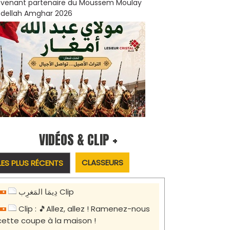
venant partenaire du Moussem Moulay
dellah Amghar 2026
VIDÉOS & CLIP +
CLASSEURS
LES PLUS RÉCENTS
دِيمَا المَغرِب Clip
Clip : 🎵Allez, allez ! Ramenez-nous
cette coupe à la maison !