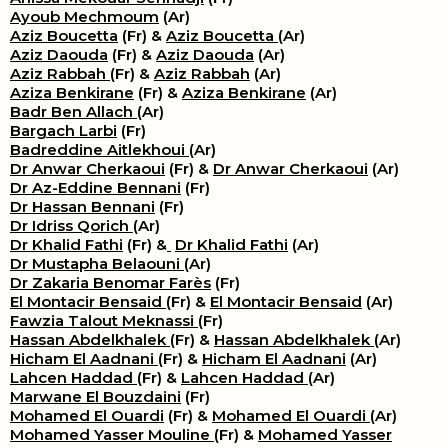
Ayoub Mechmoum
(Ar)
Aziz Boucetta
(Fr) &
Aziz Boucetta
(Ar)
Aziz Daouda
(Fr) &
Aziz Daouda
(Ar)
Aziz Rabbah
(Fr) &
Aziz Rabbah
(Ar)
Aziza Benkirane
(Fr) &
Aziza Benkirane
(Ar)
Badr Ben Allach
(Ar)
Bargach Larbi
(Fr)
Badreddine Aitlekhoui
(Ar)
Dr Anwar Cherkaoui
(Fr) &
Dr Anwar Cherkaoui
(Ar)
Dr Az-Eddine Bennani
(Fr)
Dr Hassan Bennani
(Fr)
Dr Idriss Qorich
(Ar)
Dr Khalid Fathi
(Fr) &
​
Dr Khalid Fathi
(Ar)
Dr Mustapha Belaouni
(Ar)
Dr Zakaria Benomar Farès
(Fr)
El Montacir Bensaid
(Fr) &
El Montacir Bensaid
(Ar)
Fawzia Talout Meknassi
(Fr)
Hassan Abdelkhalek
(Fr) &
Hassan Abdelkhalek
(Ar)
Hicham El Aadnani
(Fr) &
Hicham El Aadnani
(Ar)
Lahcen Haddad
(Fr) &
Lahcen Haddad
(Ar)
Marwane El Bouzdaini
(Fr)
Mohamed El Ouardi
(Fr) &
Mohamed El Ouardi
(Ar)
Mohamed Yasser Mouline
(Fr) &
Mohamed Yasser