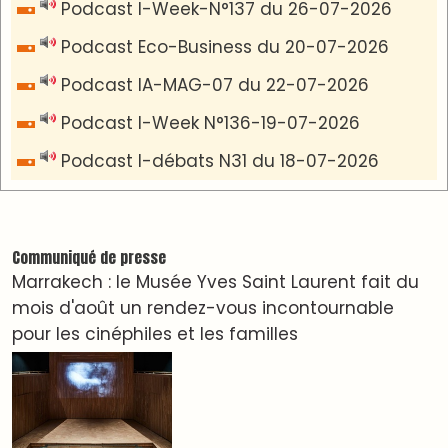
VIDÉOS & CLIP +
LES PLUS RÉCENTS
CLASSEURS
دِيمَا المَغرِب Clip
Clip : 🎵Allez, allez ! Ramenez-nous cette
coupe à la maison !
🎵Bulldozer Blues
Clip : 🎵 LE BLUES DE L'IA
🎵 Ormuzera bien, qui ormuzera le dernier
Reportages
Nizar Baraka préside à Marrakech une rencontre