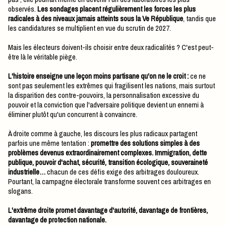
observés.
Les sondages placent régulièrement les forces les plus
radicales à des niveaux jamais atteints sous la Ve République
, tandis que
les candidatures se multiplient en vue du scrutin de 2027.
Mais les électeurs doivent-ils choisir entre deux radicalités ? C'est peut-
être là le véritable piège.
L'histoire enseigne une leçon moins partisane qu'on ne le croit :
ce ne
sont pas seulement les extrêmes qui fragilisent les nations, mais surtout
la disparition des contre-pouvoirs, la personnalisation excessive du
pouvoir et la conviction que l'adversaire politique devient un ennemi à
éliminer plutôt qu'un concurrent à convaincre.
À droite comme à gauche, les discours les plus radicaux partagent
parfois une même tentation :
promettre des solutions simples à des
problèmes devenus extraordinairement complexes. Immigration, dette
publique, pouvoir d'achat, sécurité, transition écologique, souveraineté
industrielle…
chacun de ces défis exige des arbitrages douloureux.
Pourtant, la campagne électorale transforme souvent ces arbitrages en
slogans.
L'extrême droite promet davantage d'autorité, davantage de frontières,
davantage de protection nationale.