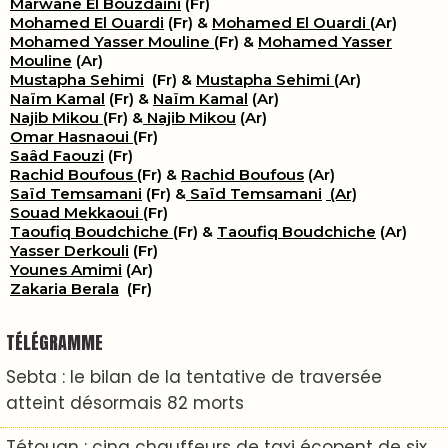
Marwane El Bouzdaini
(Fr)
Mohamed El Ouardi
(Fr) &
Mohamed El Ouardi
(Ar)
Mohamed Yasser Mouline
(Fr) &
Mohamed Yasser
Mouline
(Ar)
Mustapha Sehimi
(Fr) &
Mustapha Sehimi
(Ar)
Naïm Kamal
(Fr) &
Naïm Kamal
(Ar)
Najib Mikou
(Fr) &
Najib Mikou
(Ar)
Omar Hasnaoui
(Fr)
Saâd Faouzi
(Fr)
Rachid Boufous
(Fr) &
Rachid Boufous
(Ar)
Saïd Temsamani
(Fr) &
Saïd Temsamani
(Ar)
Souad Mekkaoui
(Fr)
Taoufiq Boudchiche
(Fr) &
Taoufiq Boudchiche
(Ar)
Yasser Derkouli
(Fr)
Younes Amimi
(Ar)
Zakaria Berala
(Fr)
TÉLÉGRAMME
Sebta : le bilan de la tentative de traversée
atteint désormais 82 morts
Tétouan : cinq chauffeurs de taxi écopent de six