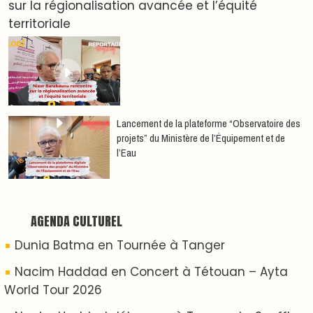
Nacim Haddad débarque à Tanger : Le Souffle
du Nord s'éveille !
Nacim Haddad Ayta World Tour à Rabat ( 4ème
date )
Hatim Ammor En Concert Exclusif à Tanger : Un
show Live Exceptionnel Cet été !