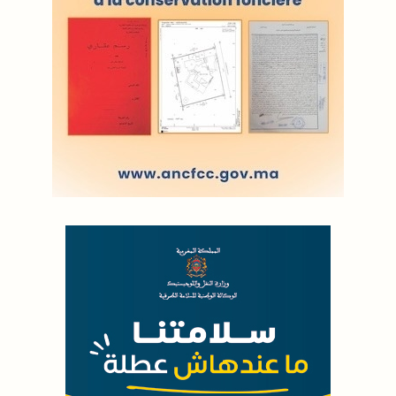
LODJ AUDIO
WEB RADIO R212
Copyright © 2022 Groupe de presse Arrissala
Ce site utilise Google Analytics. En continuant à naviguer, vous nous
autorisez à déposer un cookie à des fins de mesure d'audience
|
Plan du site
Syndication