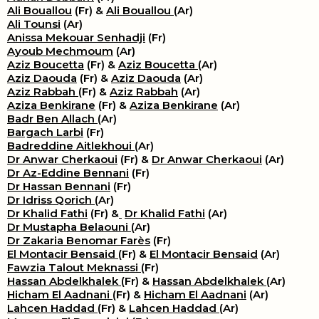
Ali Bouallou
(Fr) &
Ali Bouallou
(Ar)
Ali Tounsi
(Ar)
Anissa Mekouar Senhadji
(Fr)
Ayoub Mechmoum
(Ar)
Aziz Boucetta
(Fr) &
Aziz Boucetta
(Ar)
Aziz Daouda
(Fr) &
Aziz Daouda
(Ar)
Aziz Rabbah
(Fr) &
Aziz Rabbah
(Ar)
Aziza Benkirane
(Fr) &
Aziza Benkirane
(Ar)
Badr Ben Allach
(Ar)
Bargach Larbi
(Fr)
Badreddine Aitlekhoui
(Ar)
Dr Anwar Cherkaoui
(Fr) &
Dr Anwar Cherkaoui
(Ar)
Dr Az-Eddine Bennani
(Fr)
Dr Hassan Bennani
(Fr)
Dr Idriss Qorich
(Ar)
Dr Khalid Fathi
(Fr) &
​
Dr Khalid Fathi
(Ar)
Dr Mustapha Belaouni
(Ar)
Dr Zakaria Benomar Farès
(Fr)
El Montacir Bensaid
(Fr) &
El Montacir Bensaid
(Ar)
Fawzia Talout Meknassi
(Fr)
Hassan Abdelkhalek
(Fr) &
Hassan Abdelkhalek
(Ar)
Hicham El Aadnani
(Fr) &
Hicham El Aadnani
(Ar)
Lahcen Haddad
(Fr) &
Lahcen Haddad
(Ar)