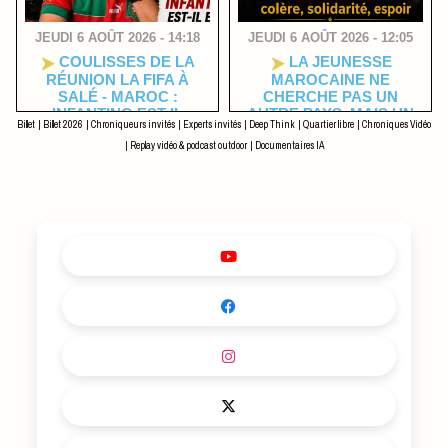
JEUDI 6 AOÛT 2026 - 14:18
JEUDI 6 AOÛT 2026 - 12:05
COULISSES DE LA
LA JEUNESSE
RÉUNION LA FIFA À
MAROCAINE NE
SALÉ - MAROC :
CHERCHE PAS UN
INFANTINO EST-IL
AUTRE PAYS, MAIS UN
Billet
|
Billet 2026
|
Chroniqueurs invités
|
Experts invités
|
Deep Think
|
Quartier libre
|
Chroniques Vidéo
ENCORE MAÎTRE DU
MAROC MEILLEUR
JEU ?
|
Replay vidéo & podcast outdoor
|
Documentaires IA