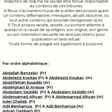
rédaction de lodj.ma ne saurait être tenue responsable
du contenu de ces tribunes.
4-Nous n’accepterons pas de publier des propos ayant
un contenu diffamatoire, menaçant, abusif, obscène, ou
tout autre contenu qui pourrait transgresser la loi.
5-Tout propos raciste, sexiste, ou portant atteinte à
quelqu’un à cause de sa religion, son origine, son genre
ou son orientation sexuelle ne sera pas retenu pour
publication et sera refusé.
Toute forme de plagiat est également à proscrire.
Par ordre alphabétique :
Abdallah Benzekri
(Fr)
Abdelaziz Koukas
(Fr) &
Abdelaziz Koukas
(Ar)
Abdelfettah Essadiki
(Ar)
Abdelghani El Arrasse
(Fr)
Abdeslam Seddiki
(Fr) &
Abdeslam Seddiki
(Ar)
Abdessamad Alhyan
(Fr) &
Abdessamad Alhyan
(Ar)
Adel Ghallab
(Fr)
Adil Benhamza
(Fr) &
Adil Benhamza
(Ar)
Adnan Debbarh
(Fr)