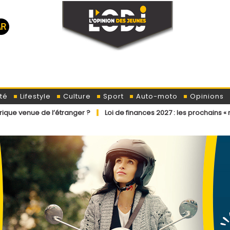
té
Lifestyle
Culture
Sport
Auto-moto
Opinions
 l’étranger ?
Loi de finances 2027 : les prochains « ministres » ont