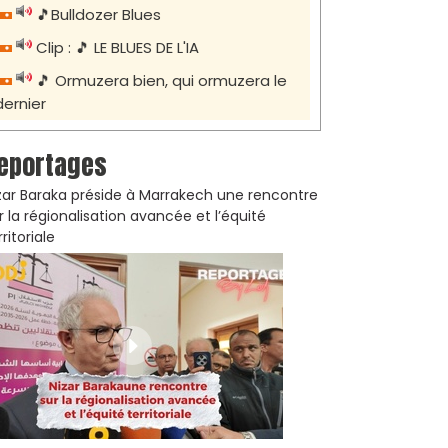
🎵Bulldozer Blues
Clip : 🎵 LE BLUES DE L'IA
🎵 Ormuzera bien, qui ormuzera le
dernier
eportages
zar Baraka préside à Marrakech une rencontre
r la régionalisation avancée et l’équité
rritoriale