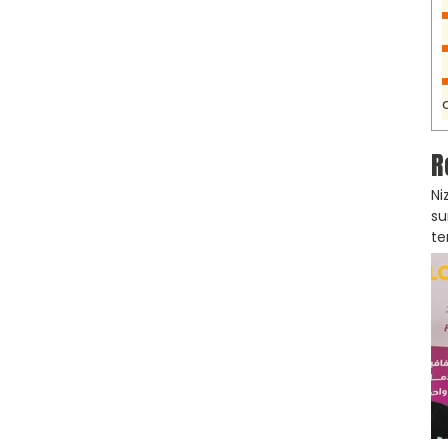
R
Ni
su
te