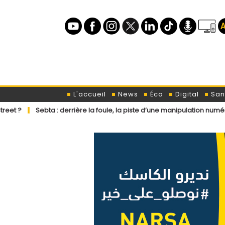
L'accueil
News
Éco
Digital
San
a : derrière la foule, la piste d’une manipulation numérique venue de