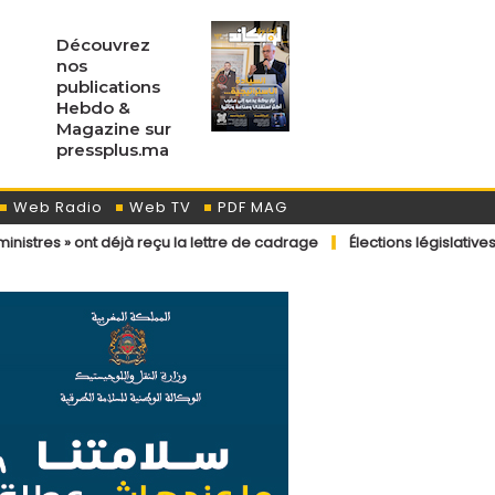
Découvrez
nos
publications
Hebdo &
Magazine sur
pressplus.ma
Web Radio
Web TV
PDF MAG
 déjà reçu la lettre de cadrage
Élections législatives 2026 : dispos