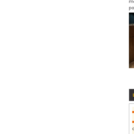
mo
po