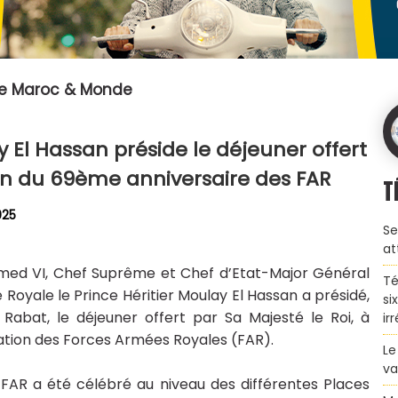
pe Maroc & Monde
y El Hassan préside le déjeuner offert
ion du 69ème anniversaire des FAR
T
025
Se
at
med VI, Chef Suprême et Chef d’Etat-Major Général
Té
Royale le Prince Héritier Moulay El Hassan a présidé,
si
Rabat, le déjeuner offert par Sa Majesté le Roi, à
ir
éation des Forces Armées Royales (FAR).
Le
va
 FAR a été célébré au niveau des différentes Places