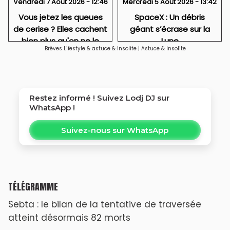
Vendredi 7 Août 2026 - 12:46
Mercredi 5 Août 2026 - 13:42
Vous jetez les queues
SpaceX : Un débris
de cerise ? Elles cachent
géant s’écrase sur la
bien plus qu'on ne le
Lune
Brèves Lifestyle & astuce & insolite
|
Astuce & Insolite
croit
Restez informé ! Suivez
Lodj DJ
sur
WhatsApp !
Suivez-nous sur WhatsApp
TÉLÉGRAMME
Sebta : le bilan de la tentative de traversée
atteint désormais 82 morts