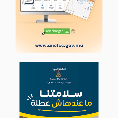
LODJ AUDIO
WEB RADIO R212
Copyright © 2022 Groupe de presse Arrissala
Ce site utilise Google Analytics. En continuant à naviguer, vous nous
autorisez à déposer un cookie à des fins de mesure d'audience
|
Plan du site
Syndication