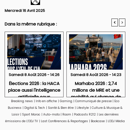
Mercredi 16 Avril 2025
<
>
Dans la même rubrique :
Samedi 8 Août 2026 - 14:26
Samedi 8 Août 2026 - 14:23
Élections 2026 : la HACA
Marhaba 2026 : 2,74
place aussi l'intelligence
millions de MRE et une
artificielle sous
mobilité qui change de
Breaking news
|
Info en affiche
|
Gaming
|
Communiqué de presse
|
Eco
surveillance
visage
Business
|
Digital & Tech
|
Santé & Bien être
|
Lifestyle
|
Culture & Musique &
Loisir
|
Sport Maroc
|
Auto-moto
|
Room
|
Podcasts R212
|
Les dernières
émissions de L'ODJ TV
|
Last Conférences & Reportages
|
Bookcase
|
LODJ Média