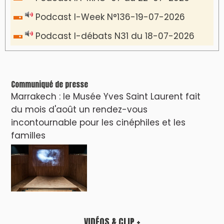
LES PLUS RÉCENTS
CLASSEURS
دِيمَا المَغرِب Clip
Clip : 🎵Allez, allez ! Ramenez-nous cette
coupe à la maison !
🎵Bulldozer Blues
Clip : 🎵 LE BLUES DE L'IA
🎵 Ormuzera bien, qui ormuzera le
dernier
Reportages
Nizar Baraka préside à Marrakech une
rencontre sur la régionalisation avancée et
l’équité territoriale