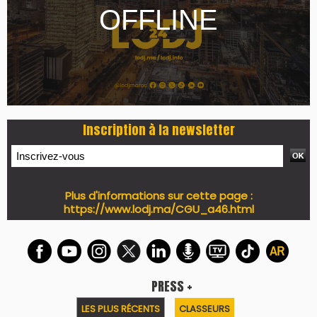
7 days santé & conso du 31-07-2026
I-MAG-Spécial Fête du Trône 2026
7 days Culture du 29-07-2026
7 days tech du 28-07-2026
7 days Auto-Moto du 27-07-2026
PODCAST +
LES PLUS RÉCENTS
CLASSEURS
Podcast I-Week-N°137 du 26-07-2026
Podcast Eco-Business du 20-07-2026
Podcast IA-MAG-07 du 22-07-2026