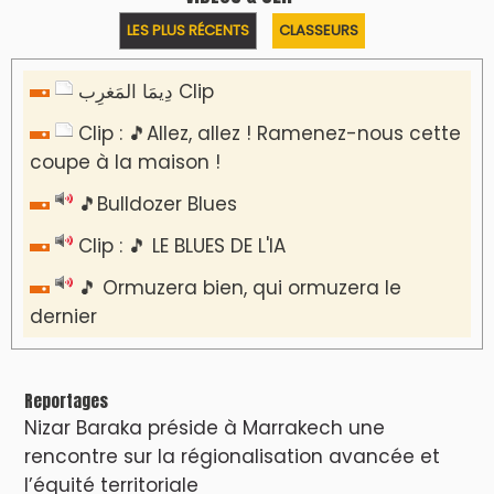
​Lancement de la plateforme “Observatoire
des projets” du Ministère de l’Équipement et
de l’Eau
AGENDA CULTUREL
Nacim Haddad en Concert à Tétouan – Ayta
World Tour 2026
Nacim Haddad débarque à Tanger : Le
Souffle du Nord s'éveille !
Nacim Haddad Ayta World Tour à Rabat (