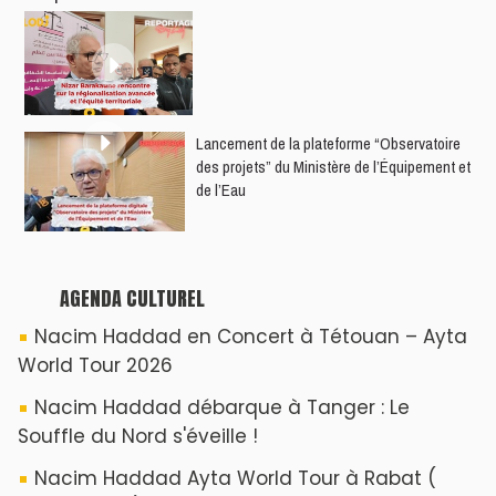
4ème date )
Hatim Ammor En Concert Exclusif à Tanger :
Un show Live Exceptionnel Cet été !
YASSAR présente son nouveau spectacle
"LAMHAYAB" à Rabat