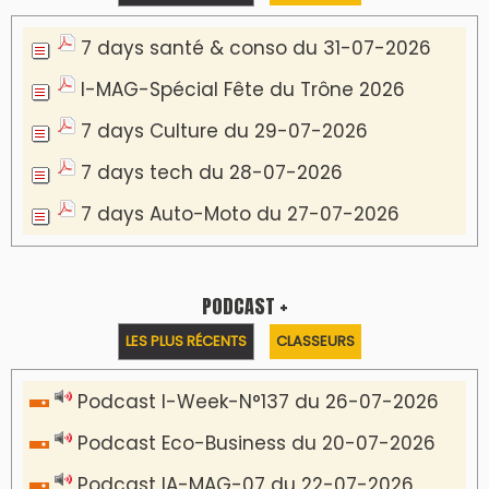
Podcast I-Week N°136-19-07-2026
Podcast I-débats N31 du 18-07-2026
Communiqué de presse
Marrakech : le Musée Yves Saint Laurent fait
du mois d'août un rendez-vous
incontournable pour les cinéphiles et les
familles
VIDÉOS & CLIP +