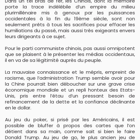
Dans un tel bras de fer, les Chinois, dont la mémoire
porte la trace indélébile d’un empire du milieu
plurimillénaire mis à genoux par les puissances
occidentales à la fin du 19ème siècle, sont non
seulement prêts à tous les sacrifices pour effacer les
humiliations du passé, mais aussi très exigeants envers
leurs dirigeants à ce sujet.
Pour le parti communiste chinois, pas aussi omnipotent
que se plaisent à le présenter les médias occidentaux,
il en va de sa légitimité auprès du peuple.
La mauvaise connaissance et le mépris, empreint de
racisme, que l’administration Trump semble avoir pour
la Chine pourrait bien déboucher sur une grave crise
économique mondiale et un repli honteux des Etats-
Unis, pris entre l’étau d’un pressant besoin de
refinancement de la dette et la confiance déclinante
en le dollar.
Au jeu du poker, si prisé par les Américains, il est
possible de bluffer à propos des cartes que l’on
détient dans sa main, comme sait si bien le faire
Donald Trump. Au jeu de go, le plus ancien jeu de