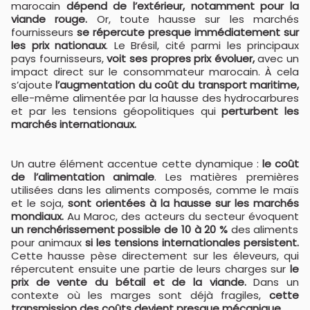
marocain
dépend de l’extérieur, notamment pour la
viande rouge.
Or, toute hausse sur les marchés
fournisseurs
se répercute presque immédiatement sur
les prix nationaux
. Le Brésil, cité parmi les principaux
pays fournisseurs,
voit ses propres prix évoluer,
avec un
impact direct sur le consommateur marocain. À cela
s’ajoute
l’augmentation du coût du transport maritime,
elle-même alimentée par la hausse des hydrocarbures
et par les tensions géopolitiques qui
perturbent les
marchés internationaux.
Un autre élément accentue cette dynamique :
le coût
de l’alimentation animale
. Les matières premières
utilisées dans les aliments composés, comme le maïs
et le soja,
sont orientées à la hausse sur les marchés
mondiaux.
Au Maroc, des acteurs du secteur évoquent
un renchérissement possible de 10 à 20 %
des aliments
pour animaux
si les tensions internationales persistent.
Cette hausse pèse directement sur les éleveurs, qui
répercutent ensuite une partie de leurs charges sur
le
prix de vente du bétail et de la viande.
Dans un
contexte où les marges sont déjà fragiles,
cette
transmission des coûts devient presque mécanique.