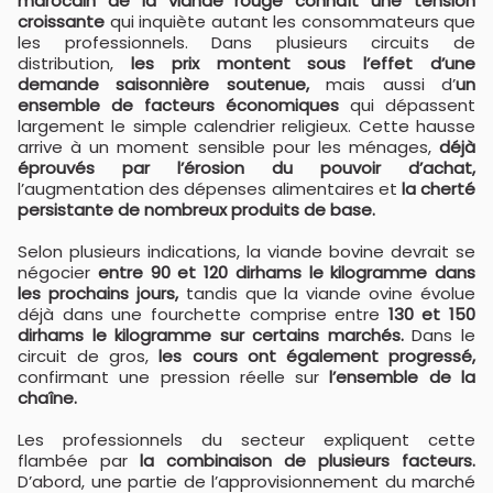
marocain de la viande rouge connaît une tension
croissante
qui inquiète autant les consommateurs que
les professionnels. Dans plusieurs circuits de
distribution,
les prix montent sous l’effet d’une
demande saisonnière soutenue,
mais aussi d’
un
ensemble de facteurs économiques
qui dépassent
largement le simple calendrier religieux. Cette hausse
arrive à un moment sensible pour les ménages,
déjà
éprouvés par l’érosion du pouvoir d’achat,
l’augmentation des dépenses alimentaires et
la cherté
persistante de nombreux produits de base.
Selon plusieurs indications, la viande bovine devrait se
négocier
entre 90 et 120 dirhams le kilogramme dans
les prochains jours,
tandis que la viande ovine évolue
déjà dans une fourchette comprise entre
130 et 150
dirhams le kilogramme sur certains marchés.
Dans le
circuit de gros,
les cours ont également progressé,
confirmant une pression réelle sur
l’ensemble de la
chaîne.
Les professionnels du secteur expliquent cette
flambée par
la combinaison de plusieurs facteurs.
D’abord, une partie de l’approvisionnement du marché