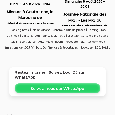
Dimanche 9 Août 2026 -
Lundi 10 Août 2026 - 11:04
20:08
Mineurs à Ceuta : non, le
Journée Nationale des
Maroc ne se
MRE : « Les MRE au
désintéresse pas de ses
service des chantiers du
enfants
Breaking news
|
Info en affiche
|
Communiqué de presse
|
Gaming
|
Eco
Maroc 2030 »
Business
|
Digital & Tech
|
Santé & Bien être
|
Lifestyle
|
Culture & Musique &
Loisir
|
Sport Maroc
|
Auto-moto
|
Room
|
Podcasts R212
|
Les dernières
émissions de L'ODJ TV
|
Last Conférences & Reportages
|
Bookcase
|
LODJ Média
Restez informé ! Suivez
Lodj DJ
sur
WhatsApp !
Suivez-nous sur WhatsApp